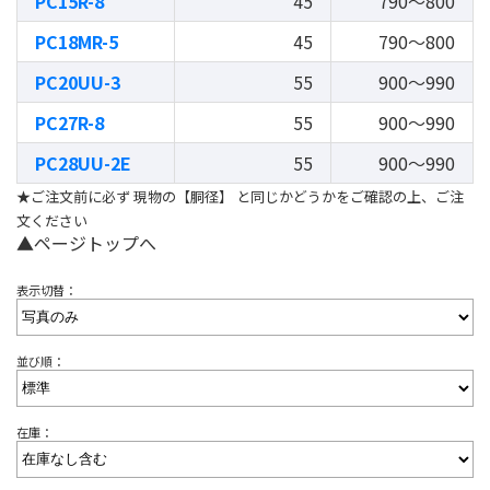
PC15R-8
45
790～800
PC18MR-5
45
790～800
PC20UU-3
55
900～990
PC27R-8
55
900～990
PC28UU-2E
55
900～990
★ご注文前に必ず 現物の【胴径】 と同じかどうかをご確認の上、ご注
文ください
▲ページトップへ
表示切替：
並び順：
在庫：