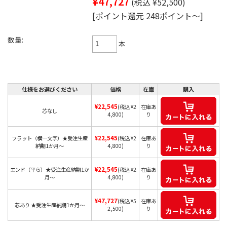
¥47,727
(税込 ¥52,500)
[ポイント還元 248ポイント～]
数量:
本
仕様をお選びください
価格
在庫
購入
¥22,545
(税込 ¥2
在庫あ
芯なし
4,800)
り
¥22,545
フラット（横一文字）★受注生産
(税込 ¥2
在庫あ
納期1か月～
4,800)
り
¥22,545
エンド（平ら）★受注生産納期1か
(税込 ¥2
在庫あ
月～
4,800)
り
¥47,727
(税込 ¥5
在庫あ
芯あり ★受注生産納期1か月～
2,500)
り