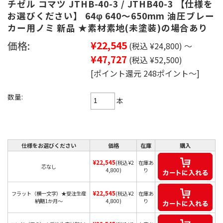
チゼル コマツ JTHB-40-3 / JTHB40-3 【仕様を
お選びください】 64φ 640～650mm 油圧ブレー
カー用ノミ 新品 ★素材素地(未塗装)の場合あり
価格:
¥22,545
(税込 ¥24,800)
～
¥47,727
(税込 ¥52,500)
[ポイント還元 248ポイント～]
数量:
本
仕様をお選びください
価格
在庫
購入
¥22,545
(税込 ¥2
在庫あ
芯なし
4,800)
り
¥22,545
フラット（横一文字）★受注生産
(税込 ¥2
在庫あ
納期1か月～
4,800)
り