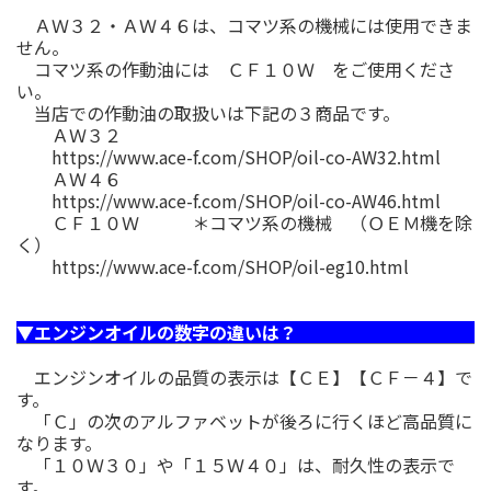
ＡＷ３２・ＡＷ４６は、コマツ系の機械には使用できま
せん。
コマツ系の作動油には ＣＦ１０Ｗ をご使用くださ
い。
当店での作動油の取扱いは下記の３商品です。
ＡＷ３２
https://www.ace-f.com/SHOP/oil-co-AW32.html
ＡＷ４６
https://www.ace-f.com/SHOP/oil-co-AW46.html
ＣＦ１０Ｗ ＊コマツ系の機械 （ＯＥＭ機を除
く）
https://www.ace-f.com/SHOP/oil-eg10.html
▼エンジンオイルの数字の違いは？
エンジンオイルの品質の表示は【ＣＥ】【ＣＦ－４】で
す。
「Ｃ」の次のアルファベットが後ろに行くほど高品質に
なります。
「１０Ｗ３０」や「１５Ｗ４０」は、耐久性の表示で
す。