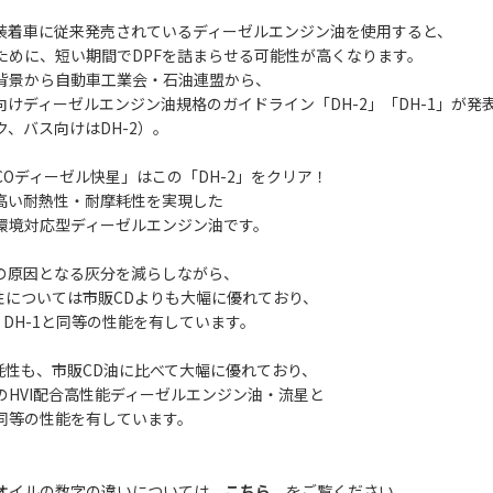
F装着車に従来発売されているディーゼルエンジン油を使用すると、
ために、短い期間でDPFを詰まらせる可能性が高くなります。
背景から自動車工業会・石油連盟から、
車向けディーゼルエンジン油規格のガイドライン「DH-2」「DH-1」が発
ク、バス向けはDH-2）。
COディーゼル快星」はこの「DH-2」をクリア！
と高い耐熱性・耐摩耗性を実現した
環境対応型ディーゼルエンジン油です。
りの原因となる灰分を減らしながら、
浄性については市販CDよりも大幅に優れており、
DH-1と同等の性能を有しています。
摩耗性も、市販CD油に比べて大幅に優れており、
I配合高性能ディーゼルエンジン油・流星と
の性能を有しています。
オイルの数字の違いについては
こちら
をご覧ください。