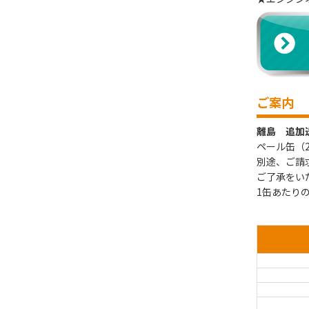
ご案内
離島 追加
ペール缶（
別途、ご請
ご了承をい
1缶あたり