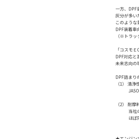
一方、DP
灰分が多い
このような
DPF装着
（※トラッ
「コスモＥ
DPF対応
未来志向の
DPF詰ま
（1） 清
JASO 
（2） 耐
当社のHV
ほぼ同等
★エンジン