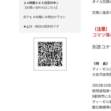
オイル交換
２４時間３６５日受付中♪
【お問い合わせはこちら】
交換に是非
何でも お気軽にお問合せ下さい
★土日・祝日は定休日です
（注意）
コマツ等
別途コチ
《特 長》
ディーゼルエン
大気汚染物
2003年
使用過程車
8都県市に
ディーゼル車には
酸化触媒等