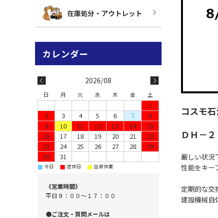
在庫処分・アウトレット
2026/08
日
月
火
水
木
金
土
1
コスモ
2
3
4
5
6
7
8
9
10
11
12
13
14
15
ＤＨ－２
16
17
18
19
20
21
22
23
24
25
26
27
28
29
30
31
厳しい状況
性能をキー
■
■
■
今日
定休日
出荷休業
《営業時間》
定期的な交
平日９：００～１７：００
建設機械自
●ご注文・質問メールは