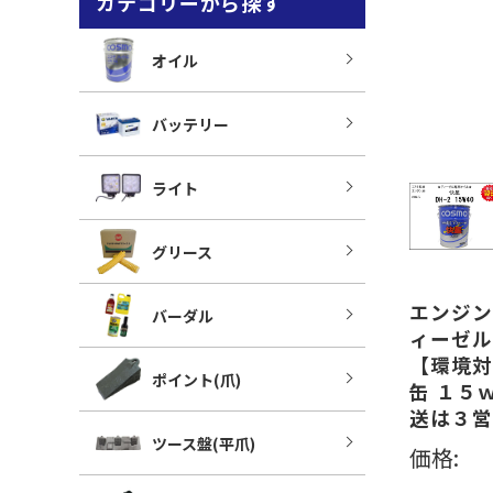
カテゴリーから探す
オイル
バッテリー
ライト
グリース
エンジン
バーダル
ィーゼル 【
【環境対
ポイント(爪)
缶 １５
送は３営
ツース盤(平爪)
価格: