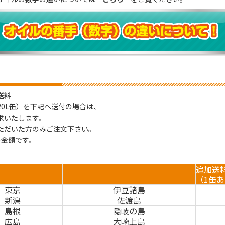
送料
20L缶）を下記へ送付の場合は、
求いたします。
ただいた方のみご注文下さい。
の金額です。
追加送
（1缶
東京
伊豆諸島
新潟
佐渡島
島根
隠岐の島
広島
大崎上島