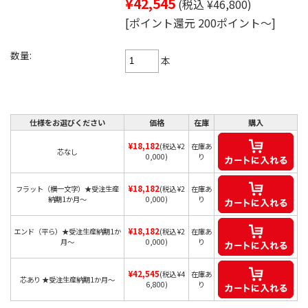
¥42,545
(税込 ¥46,800)
[ポイント還元 200ポイント～]
数量:
本
仕様をお選びください
価格
在庫
購入
¥18,182
(税込 ¥2
在庫あ
芯なし
0,000)
り
¥18,182
フラット（横一文字）★受注生産
(税込 ¥2
在庫あ
納期1か月～
0,000)
り
¥18,182
エンド（平ら）★受注生産納期1か
(税込 ¥2
在庫あ
月～
0,000)
り
¥42,545
(税込 ¥4
在庫あ
芯あり ★受注生産納期1か月～
6,800)
り