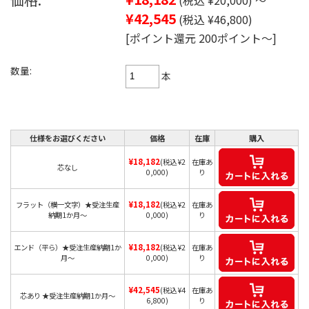
¥42,545
(税込 ¥46,800)
[ポイント還元 200ポイント～]
数量:
本
仕様をお選びください
価格
在庫
購入
¥18,182
(税込 ¥2
在庫あ
芯なし
0,000)
り
¥18,182
フラット（横一文字）★受注生産
(税込 ¥2
在庫あ
納期1か月～
0,000)
り
¥18,182
エンド（平ら）★受注生産納期1か
(税込 ¥2
在庫あ
月～
0,000)
り
¥42,545
(税込 ¥4
在庫あ
芯あり ★受注生産納期1か月～
6,800)
り