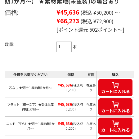
期1か月～】 ★素材素地(未塗装)の場合あり
価格:
¥45,636
(税込 ¥50,200)
～
¥66,273
(税込 ¥72,900)
[ポイント還元 502ポイント～]
数量:
本
仕様をお選びください
価格
在庫
購入
¥45,636
(税込 ¥5
在庫あ
芯なし ★受注生産納期1か月～
0,200)
り
¥45,636
フラット（横一文字）★受注生産
(税込 ¥5
在庫あ
納期1か月～
0,200)
り
¥45,636
エンド（平ら）★受注生産納期1か
(税込 ¥5
在庫あ
月～
0,200)
り