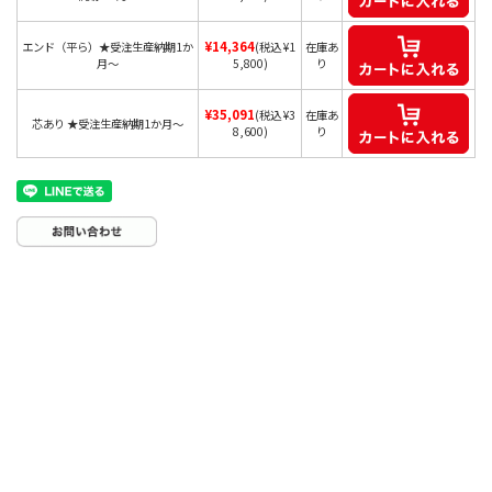
¥14,364
エンド（平ら）★受注生産納期1か
(税込 ¥1
在庫あ
月～
5,800)
り
¥35,091
(税込 ¥3
在庫あ
芯あり ★受注生産納期1か月～
8,600)
り