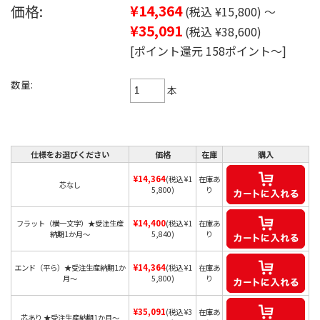
価格:
¥14,364
(税込 ¥15,800)
～
¥35,091
(税込 ¥38,600)
[ポイント還元 158ポイント～]
数量:
本
仕様をお選びください
価格
在庫
購入
¥14,364
(税込 ¥1
在庫あ
芯なし
5,800)
り
¥14,400
フラット（横一文字）★受注生産
(税込 ¥1
在庫あ
納期1か月～
5,840)
り
¥14,364
エンド（平ら）★受注生産納期1か
(税込 ¥1
在庫あ
月～
5,800)
り
¥35,091
(税込 ¥3
在庫あ
芯あり ★受注生産納期1か月～