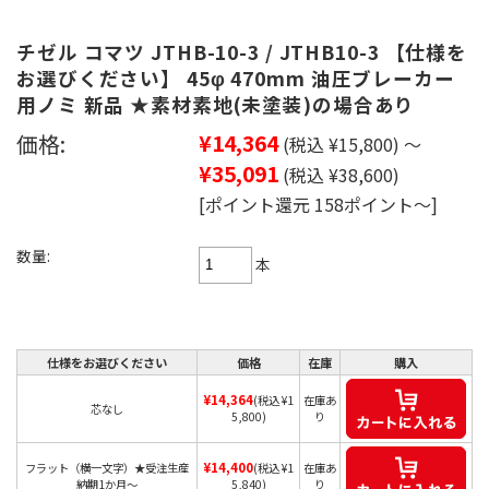
チゼル コマツ JTHB-10-3 / JTHB10-3 【仕様を
お選びください】 45φ 470mm 油圧ブレーカー
用ノミ 新品 ★素材素地(未塗装)の場合あり
価格:
¥14,364
(税込 ¥15,800)
～
¥35,091
(税込 ¥38,600)
[ポイント還元 158ポイント～]
数量:
本
仕様をお選びください
価格
在庫
購入
¥14,364
(税込 ¥1
在庫あ
芯なし
5,800)
り
¥14,400
フラット（横一文字）★受注生産
(税込 ¥1
在庫あ
納期1か月～
5,840)
り