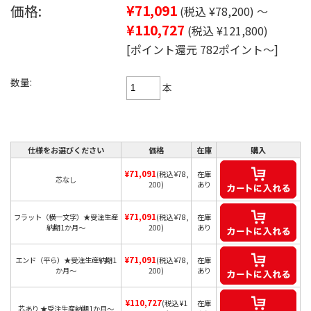
価格:
¥71,091
(税込 ¥78,200)
～
¥110,727
(税込 ¥121,800)
[ポイント還元 782ポイント～]
数量:
本
仕様をお選びください
価格
在庫
購入
¥71,091
(税込 ¥78,
在庫
芯なし
200)
あり
¥71,091
フラット（横一文字）★受注生産
(税込 ¥78,
在庫
納期1か月～
200)
あり
¥71,091
エンド（平ら）★受注生産納期1
(税込 ¥78,
在庫
か月～
200)
あり
¥110,727
(税込 ¥1
在庫
芯あり ★受注生産納期1か月～