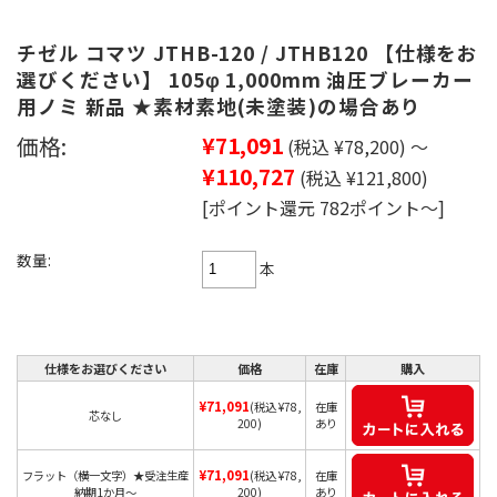
チゼル コマツ JTHB-120 / JTHB120 【仕様をお
選びください】 105φ 1,000mm 油圧ブレーカー
用ノミ 新品 ★素材素地(未塗装)の場合あり
価格:
¥71,091
(税込 ¥78,200)
～
¥110,727
(税込 ¥121,800)
[ポイント還元 782ポイント～]
数量:
本
仕様をお選びください
価格
在庫
購入
¥71,091
(税込 ¥78,
在庫
芯なし
200)
あり
¥71,091
フラット（横一文字）★受注生産
(税込 ¥78,
在庫
納期1か月～
200)
あり