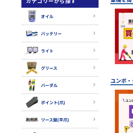
カテゴリーから探す
オイル
バッテリー
ライト
グリース
ユンボ・
バーダル
ポイント(爪)
ツース盤(平爪)