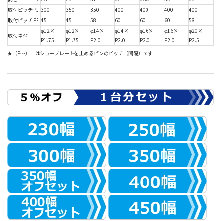
取付ピッチ
P1
300
350
350
400
400
400
400
取付ピッチ
P2
45
45
58
60
60
60
58
φ12×
φ12×
φ14×
φ14×
φ16×
φ16×
φ20×
取付ネジ
P1.75
P1.75
P2.0
P2.0
P2.0
P2.0
P2.5
★（P～） はシュープレートを止めるピンのピッチ（間隔）です