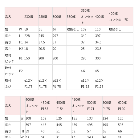
350幅
400幅
品名
230幅
250幅
300幅
350幅
オフセッ
400幅
コマツの一部
ト
幅
W
69
66
67
取扱なし
107
110
取扱なし
長さ
L
228
245
297
340
397
高さ
H1
34
37.5
37
37
34.5
高さ
H2
18
20.5
20
25
23.5
取付
P1
150
200
200
290
300
ピッチ
取付
P2
―
―
―
46
45
ピッチ
取付
φ12×
φ12×
φ12×
φ12×
φ12×
ネジ
P1.75
P1.75
P1.75
P1.75
P1.75
400幅
450幅
450幅
450幅
500幅
500幅
600幅
品名
オフセッ
オフセッ
P135
P154
P171
P175
P190
ト
ト
幅
W
108
107
125
125
133
124
120
長さ
L
397
445
445
459
495
495
593
高さ
H1
39
40
51
52
57
65
66
高さ
H2
26
25
31
32
36.5
39
38