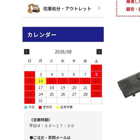
厳選し
在庫処分・アウトレット
騒音・
2026/08
日
月
火
水
木
金
土
1
2
3
4
5
6
7
8
9
10
11
12
13
14
15
16
17
18
19
20
21
22
23
24
25
26
27
28
29
30
31
■
■
■
今日
定休日
出荷休業
《営業時間》
平日９：００～１７：００
●ご注文・質問メールは