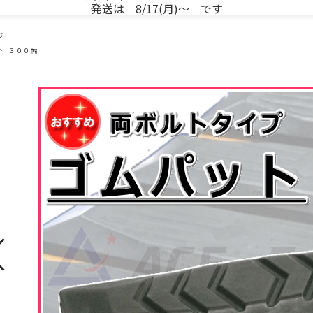
発送は 8/17(月)～ です
ジ
３００幅