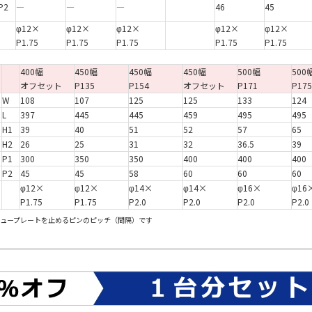
P2
―
―
―
46
45
φ12×
φ12×
φ12×
φ12×
φ12×
P1.75
P1.75
P1.75
P1.75
P1.75
400幅
450幅
450幅
450幅
500幅
500
オフセット
P135
P154
オフセット
P171
P175
W
108
107
125
125
133
124
L
397
445
445
459
495
495
H1
39
40
51
52
57
65
H2
26
25
31
32
36.5
39
P1
300
350
350
400
400
400
P2
45
45
58
60
60
60
φ12×
φ12×
φ14×
φ14×
φ16×
φ16
P1.75
P1.75
P2.0
P2.0
P2.0
P2.0
シュープレートを止めるピンのピッチ（間隔）です