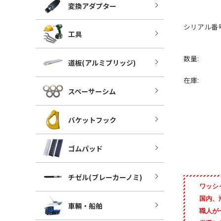
変換アダプター
シリアル番号
工具
数量:
道板(アルミブリッジ)
在庫:
スペーサーシム
バケットフック
ゴムパッド
チゼル(ブレーカーノミ)
ワッシ
国内、
車輛・船舶
職人が