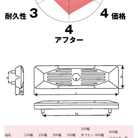
350幅
400幅
品名
230幅
250幅
300幅
350幅
オフセッ
400幅
コマツの一部