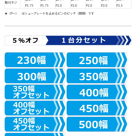
取付ネジ
P1.75
P1.75
P2.0
P2.0
P2.0
P2.0
P2.5
★（P～） はシュープレートを止めるピンのピッチ（間隔）です