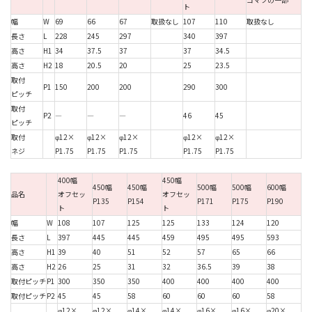
ト
幅
W
69
66
67
取扱なし
107
110
取扱なし
長さ
L
228
245
297
340
397
高さ
H1
34
37.5
37
37
34.5
高さ
H2
18
20.5
20
25
23.5
取付
P1
150
200
200
290
300
ピッチ
取付
P2
―
―
―
46
45
ピッチ
取付
φ12×
φ12×
φ12×
φ12×
φ12×
ネジ
P1.75
P1.75
P1.75
P1.75
P1.75
400幅
450幅
450幅
450幅
500幅
500幅
600幅
品名
オフセッ
オフセッ
P135
P154
P171
P175
P190
ト
ト
幅
W
108
107
125
125
133
124
120
長さ
L
397
445
445
459
495
495
593
高さ
H1
39
40
51
52
57
65
66
高さ
H2
26
25
31
32
36.5
39
38
取付ピッチ
P1
300
350
350
400
400
400
400
取付ピッチ
P2
45
45
58
60
60
60
58
φ12×
φ12×
φ14×
φ14×
φ16×
φ16×
φ20×