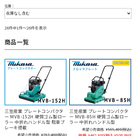
在庫：
26件中1件～26件を表示
商品一覧
三笠産業 プレートコンパクタ
三笠産業 プレートコンパクタ
ー MVB-152H 硬質ゴム製ロー
ー MVB-85H 硬質ゴム製ロー
ラー 中折れハンドル型 駐車ブ
ラー 中折れハンドル型
レーキ搭載
希望小売価格:
¥565,400
(税込)
希望小売価格:
¥763,400
(税込)
価格:
¥462,600
(税込 ¥508,860)