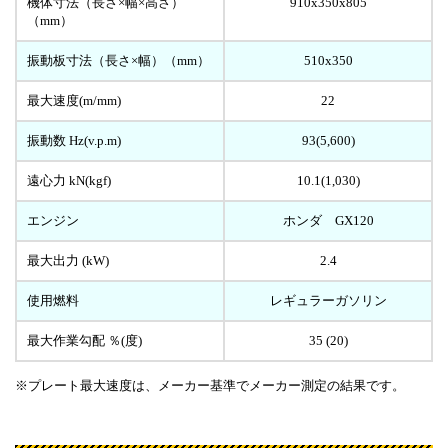
機体寸法（長さ×幅×高さ）
910x350x805
（mm）
振動板寸法（長さ×幅）（mm）
510x350
最大速度(m/mm)
22
振動数 Hz(v.p.m)
93(5,600)
遠心力 kN(kgf)
10.1(1,030)
エンジン
ホンダ GX120
最大出力 (kW)
2.4
使用燃料
レギュラーガソリン
最大作業勾配 ％(度)
35 (20)
※プレート最大速度は、メーカー基準でメーカー測定の結果です。