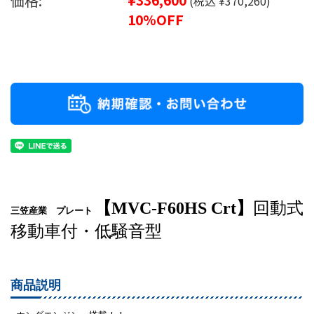
価格:
(税込 ¥370,260)
10%OFF
【MVC-F60HS Crt】
回動式
三笠産業 プレート
移動車付・低騒音型
商品説明