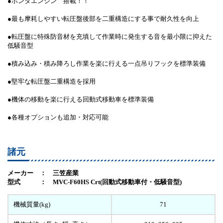
●ホンダエンジン 搭載！！
●最も摩耗しやすい転圧盤後部を二重構造にする事で耐久性を向上
●転圧盤に特殊防音材を充填して作業時に発生する音を最小限に抑えた
低騒音型
●積み込み・積み降ろし作業を楽に行える一点吊りフックを標準装備
●堅牢な転圧盤二重構造を採用
●機体の移動を楽に行える回動式移動車を標準装備
●各種オプションも追加・対応可能
諸元
メーカー ： 三笠産業
型式 ： MVC-F60HS Crt(回動式移動車付・低騒音型)
機械質量(kg)
71