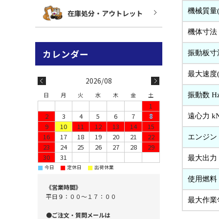
機械質量(
在庫処分・アウトレット
機体寸法
振動板寸
最大速度(
2026/08
振動数 Hz(
日
月
火
水
木
金
土
1
2
3
4
5
6
7
8
遠心力 kN(
9
10
11
12
13
14
15
16
17
18
19
20
21
22
エンジン
23
24
25
26
27
28
29
30
31
最大出力 (
■
■
■
今日
定休日
出荷休業
使用燃料
《営業時間》
平日９：００～１７：００
最大作業勾
●ご注文・質問メールは