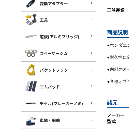
変換アダプター
三笠産業
工具
商品説明
道板(アルミブリッジ)
●ホンダエ
スペーサーシム
●耐久性に
バケットフック
●内部のオ
●各種オプ
ゴムパッド
諸元
チゼル(ブレーカーノミ)
メーカー 
車輛・船舶
型式 ： 