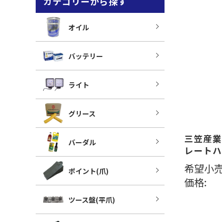
カテゴリーから探す
オイル
バッテリー
ライト
グリース
三笠産業
バーダル
レートハ
希望小売
ポイント(爪)
価格:
ツース盤(平爪)