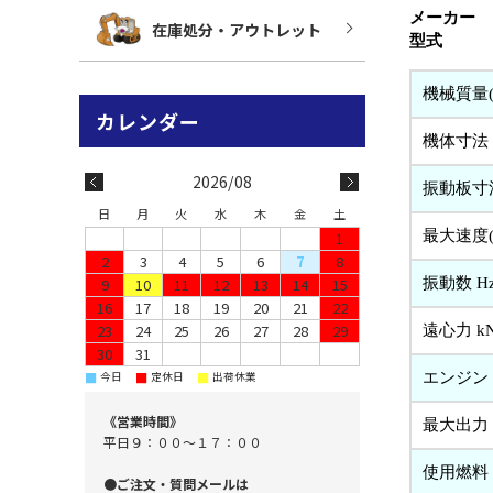
メーカー 
在庫処分・アウトレット
型式 ： 
機械質量(
機体寸法
2026/08
振動板寸
日
月
火
水
木
金
土
最大速度(
1
2
3
4
5
6
7
8
振動数 Hz(
9
10
11
12
13
14
15
16
17
18
19
20
21
22
23
24
25
26
27
28
29
遠心力 kN(
30
31
エンジン
■
■
■
今日
定休日
出荷休業
《営業時間》
最大出力 (
平日９：００～１７：００
使用燃料
●ご注文・質問メールは