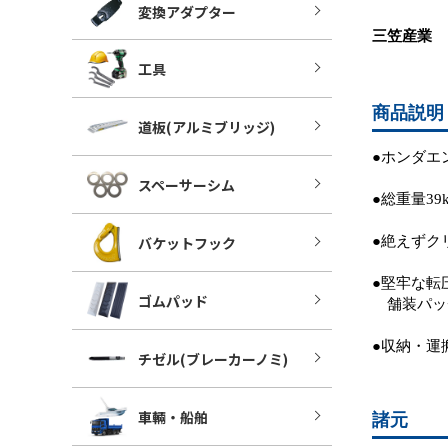
変換アダプター
三笠産業
工具
商品説明
道板(アルミブリッジ)
●ホンダエ
スペーサーシム
●総重量3
バケットフック
●絶えずク
●堅牢な転
ゴムパッド
舗装パッ
●収納・運
チゼル(ブレーカーノミ)
車輛・船舶
諸元