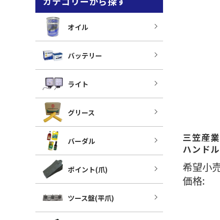
カテゴリーから探す
オイル
バッテリー
ライト
グリース
三笠産業
バーダル
ハンドル
希望小売
ポイント(爪)
価格:
ツース盤(平爪)