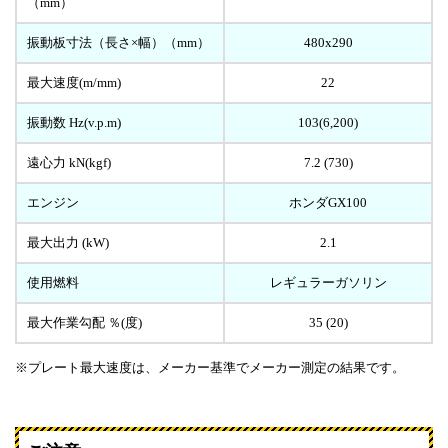
（mm）
振動板寸法（長さ×幅）（mm）
480x290
最大速度(m/mm)
22
振動数 Hz(v.p.m)
103(6,200)
遠心力 kN(kgf)
7.2 (730)
エンジン
ホンダGX100
最大出力 (kW)
2.1
使用燃料
レギュラーガソリン
最大作業勾配 ％(度)
35 (20)
※プレート最大速度は、メーカー基準でメーカー測定の結果です。