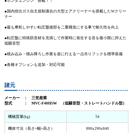
●ホンダエンジン 搭載！！
●国内排出ガス自主規制適合の大型エアクリーナーを搭載したWクリー
ナー
●最も摩耗しやすい転圧盤後部を二重構造にする事で耐久性を向上
●転圧盤に特殊防音材を充填して作業時に発生する音を最小限に抑えた
低騒音型
●積み込み・積み降ろし作業を楽に行える一点吊りフックを標準装備
●各種オプションも追加・対応可能
諸元
メーカー ： 三笠産業
型式 ： MVC-F40HSW （低騒音型・ストレートハンドル型）
機械質量(kg)
54
機体寸法（長さ×幅×高さ）
890x290x840