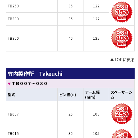
TB250
35
122
TB300
35
122
TB350
40
125
▲TOPに戻る
竹内製作所 Takeuchi
ＴＢ００７～０８０
▼
アーム幅
スペーサーシ
型式
ピン径(φ)
(mm)
ム
TB007
25
105
TB015
30
105