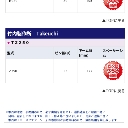
TB080
30
105
▲TOPに戻る
竹内製作所 Takeuchi
ＴＺ２５０
▼
アーム幅
スペーサーシ
型式
ピン径(φ)
(mm)
ム
TZ250
35
122
▲TOPに戻る
※本表は確認・参考用のため、必ず実機を計測の上、最終適合をご確認下さい
随時、更新しておりますが、訂正・修正等ございましたら、是非ご連絡下さい
本表は「エースファクトリー」お客様向け参考資料のため、無断転用を禁止致します