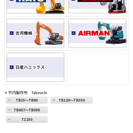
竹内製作所 Takeuchi
▼
TB15～TB80
TB120～TB350
TB007～TB080
TZ250