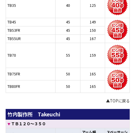
TB35
40
125
TB45
45
149
TB53FR
45
150
TB55UR
45
167
TB70
55
159
TB75FR
50
165
TB80FR
50
165
▲TOPに戻る
竹内製作所 Takeuchi
ＴＢ１２０～３５０
▼
アーム幅
スペーサーシ