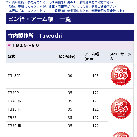
※本表は確認・参考用のため、必ず実機を計測の上、最終適合をご確認下さい
随時、更新しておりますが、訂正・修正等ございましたら、是非ご連絡下さい
本表は「エースファクトリー」お客様向け参考資料のため、無断転用を禁止致します
ピン径・アーム幅 一覧
竹内製作所 Takeuchi
ＴＢ１５～８０
▼
アーム幅
スペーサーシ
型式
ピン径(φ)
(mm)
ム
TB15FR
30
105
TB20R
35
122
TB20QR
35
122
TB25FR
35
122
TB28
35
122
TB30UR
35
122