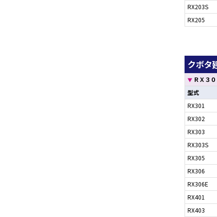
RX203S
RX205
クボタ建
ＲＸ３０
▼
型式
RX301
RX302
RX303
RX303S
RX305
RX306
RX306E
RX401
RX403