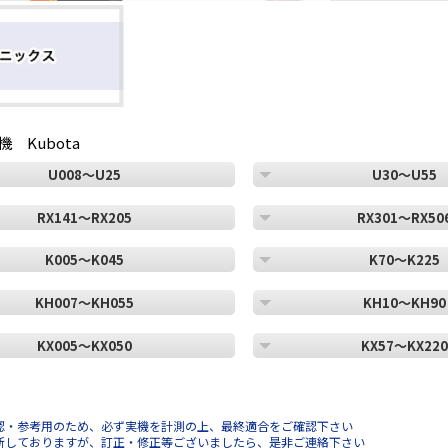
 Kubota
U008～U25
U30～U55
RX141～RX205
RX301～RX50
K005～K045
K70～K225
KH007～KH055
KH10～KH90
KX005～KX050
KX57～KX22
認・参考用のため、必ず実機を計測の上、最終適合をご確認下さい
新しておりますが、訂正・修正等ございましたら、是非ご連絡下さい