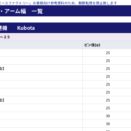
エースファクトリー」お客様向け参考資料のため、無断転用を禁止致します
・アーム幅 一覧
機 Kubota
～２５
ピン径(φ)
25
25
期型】
25
25
25
25
期型】
25
25
30
30