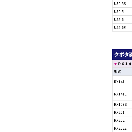
U50-3S
U50-5
U55-6
U55-6E
クボタ建
ＲＸ１４
▼
型式
RX141
RX141E
RX153S
RX201
RX202
RX202E