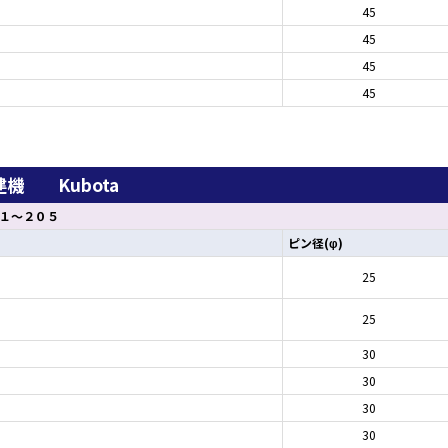
45
45
45
45
機 Kubota
１～２０５
ピン径(φ)
25
25
30
30
30
30