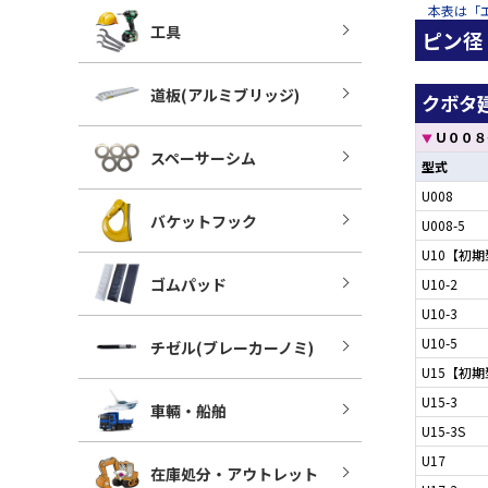
本表は「
工具
ピン径
道板(アルミブリッジ)
クボタ建
Ｕ００８
▼
スペーサーシム
型式
U008
バケットフック
U008-5
U10【初
ゴムパッド
U10-2
U10-3
U10-5
チゼル(ブレーカーノミ)
U15【初
U15-3
車輛・船舶
U15-3S
U17
在庫処分・アウトレット