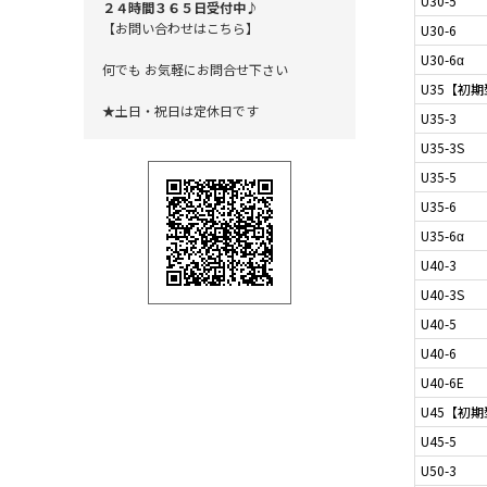
U30-5
２４時間３６５日受付中♪
【お問い合わせはこちら】
U30-6
U30-6α
何でも お気軽にお問合せ下さい
U35【初
★土日・祝日は定休日です
U35-3
U35-3S
U35-5
U35-6
U35-6α
U40-3
U40-3S
U40-5
U40-6
U40-6E
U45【初
U45-5
U50-3