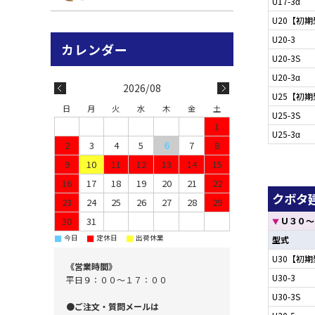
U17-3α
U20【初
U20-3
U20-3S
U20-3α
2026/08
U25【初
日
月
火
水
木
金
土
U25-3S
1
U25-3α
2
3
4
5
6
7
8
9
10
11
12
13
14
15
16
17
18
19
20
21
22
クボタ建
23
24
25
26
27
28
29
Ｕ３０～
30
31
▼
■
■
■
今日
定休日
出荷休業
型式
U30【初
《営業時間》
U30-3
平日９：００～１７：００
U30-3S
●ご注文・質問メールは