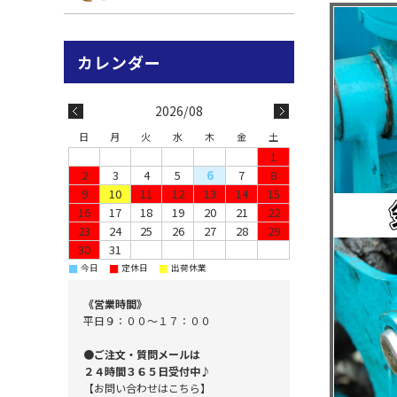
2026/08
日
月
火
水
木
金
土
1
2
3
4
5
6
7
8
9
10
11
12
13
14
15
16
17
18
19
20
21
22
23
24
25
26
27
28
29
30
31
■
■
■
今日
定休日
出荷休業
《営業時間》
平日９：００～１７：００
●ご注文・質問メールは
２４時間３６５日受付中♪
【お問い合わせはこちら】