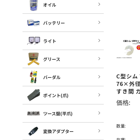
オイル
バッテリー
ライト
グリース
C型シム 7
バーダル
76×外
すき間 
ポイント(爪)
価格:
ツース盤(平爪)
数量:
変換アダプター
在庫: