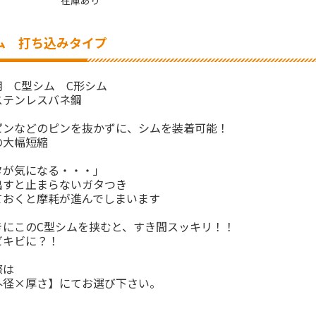
在庫あり
 打ち込みタイプ
 C型シム C形シム
テンレスバネ鋼
ピンなどのピンを抜かずに、シムを装着可能！
の大幅短縮
タが気になる・・・」
出すと止まらないガタつき
ておくと摩耗が進んでしまいます
きにこのC型シムを挟むと、すき間スッキリ！！
ビキビに？！
際は
外径×厚さ】にてお選び下さい。