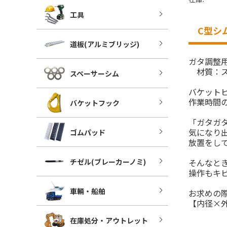
工具
C型シム
道板(アルミブリッジ)
ガタ調整用
材質：ス
スペーサーシム
バケット
作業時間
バケットフック
「ガタガ
気になり
ゴムパッド
放置をし
チゼル(ブレーカーノミ)
そんなと
操作もキ
車輛・船舶
お求めの
【内径×
在庫処分・アウトレット