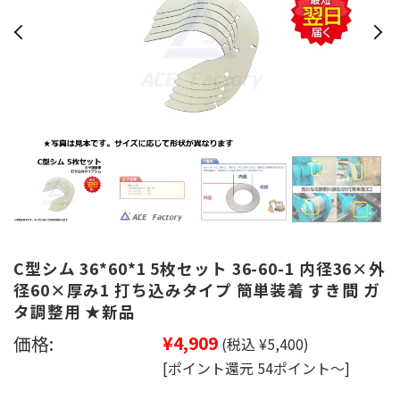
C型シム 36*60*1 5枚セット 36-60-1 内径36×外
径60×厚み1 打ち込みタイプ 簡単装着 すき間 ガ
タ調整用 ★新品
価格:
¥4,909
(税込 ¥5,400)
[ポイント還元 54ポイント～]