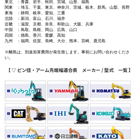
東北 ：青森、岩手、秋田、宮城、山形、福島
関東 ：埼玉、千葉、東京、神奈川、茨城、栃木、群馬、山梨、長野
東海 ：静岡、岐阜、愛知、三重
北陸 ：新潟、富山、石川、福井
近畿 ：滋賀、京都、奈良、和歌山、大阪、兵庫
中国 ：鳥取、島根、岡山、広島、山口
四国 ：徳島、香川、愛媛、高知
九州 ：福岡、佐賀、長崎、大分、熊本、宮崎、鹿児島
※離島は、別途加算費用が発生致します。事前にお問い合わせくださ
い。
【 ▽ ピン径・アーム先端幅適合表 メーカー / 型式 一覧 】