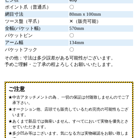
ピン径
40φ
ポイント爪（普通爪）
〇
網目寸法
80mmｘ100mm
ツース盤（平爪）
✕（販売可能）
全幅(バケット幅)
570mm
バケットピン
〇
アーム幅
134mm
バケットフック
〇
その他：寸法は多少誤差がある可能性がございます。
予めご理解・ご了承の程よろしくお願いいたします。
ご注意
中古アタッチメントの為 、一切の保証は付随致しませんのでご了
承下さい。
オークション他、店頭でも販売しているため完売の可能性もござ
います。
あくまで新品では御座いません。すべてにおいて実物を優先とさ
せていただきます。
多少凹み等はございます。気になる方は実物確認をお願い致しま