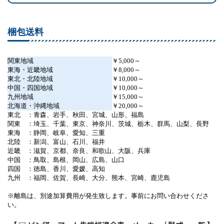
梱包送料
関東地域
￥5,000～
東海・近畿地域
￥8,000～
東北・北陸地域
￥10,000～
中国・四国地域
￥10,000～
九州地域
￥15,000～
北海道・沖縄地域
￥20,000～
東北 ：青森、岩手、秋田、宮城、山形、福島
関東 ：埼玉、千葉、東京、神奈川、茨城、栃木、群馬、山梨、長野
東海 ：静岡、岐阜、愛知、三重
北陸 ：新潟、富山、石川、福井
近畿 ：滋賀、京都、奈良、和歌山、大阪、兵庫
中国 ：鳥取、島根、岡山、広島、山口
四国 ：徳島、香川、愛媛、高知
九州 ：福岡、佐賀、長崎、大分、熊本、宮崎、鹿児島
※離島は、別途加算費用が発生致します。事前にお問い合わせくださ
い。