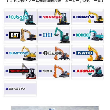
【 ▽ ピン径・アーム先端幅適合表 メーカー / 型式 一覧 】