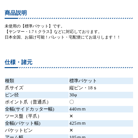
商品説明
未使用の【標準バケット】です。
【ヤンマー・1.7ｔクラス】などに対応しております。
日本全国、お届け可能！パレット・宅配便にてお送りします！！
仕様・諸元
種類
標準バケット
爪サイズ
縦ピン・18ｓ
ピン径
30φ
ポイント爪（普通爪）
〇
全幅(サイドカッター幅)
440ｍｍ
ツース盤（平爪）
✕
全幅(バケット幅)
425ｍｍ
バケットピン
✕
アーム幅
105ｍｍ