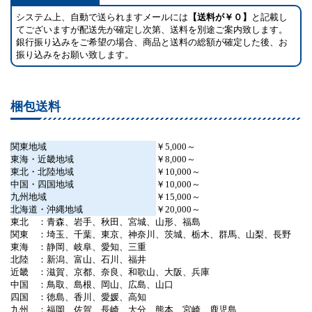
システム上、自動で送られますメールには
【送料が￥０】
と記載し
てございますが配送先が確定し次第、送料を別途ご案内致します。
銀行振り込みをご希望の場合、商品と送料の総額が確定した後、お
振り込みをお願い致します。
梱包送料
関東地域
￥5,000～
東海・近畿地域
￥8,000～
東北・北陸地域
￥10,000～
中国・四国地域
￥10,000～
九州地域
￥15,000～
北海道・沖縄地域
￥20,000～
東北 ：青森、岩手、秋田、宮城、山形、福島
関東 ：埼玉、千葉、東京、神奈川、茨城、栃木、群馬、山梨、長野
東海 ：静岡、岐阜、愛知、三重
北陸 ：新潟、富山、石川、福井
近畿 ：滋賀、京都、奈良、和歌山、大阪、兵庫
中国 ：鳥取、島根、岡山、広島、山口
四国 ：徳島、香川、愛媛、高知
九州 ：福岡、佐賀、長崎、大分、熊本、宮崎、鹿児島