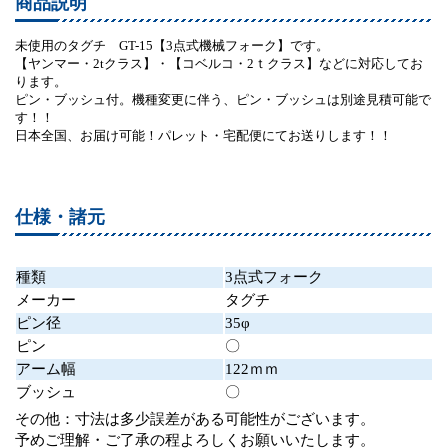
商品説明
未使用のタグチ GT-15【3点式機械フォーク】です。
【ヤンマー・2tクラス】・【コベルコ・2ｔクラス】などに対応してお
ります。
ピン・ブッシュ付。機種変更に伴う、ピン・ブッシュは別途見積可能で
す！！
日本全国、お届け可能！パレット・宅配便にてお送りします！！
仕様・諸元
種類
3点式フォーク
メーカー
タグチ
ピン径
35φ
ピン
〇
アーム幅
122ｍｍ
ブッシュ
〇
その他：寸法は多少誤差がある可能性がございます。
予めご理解・ご了承の程よろしくお願いいたします。