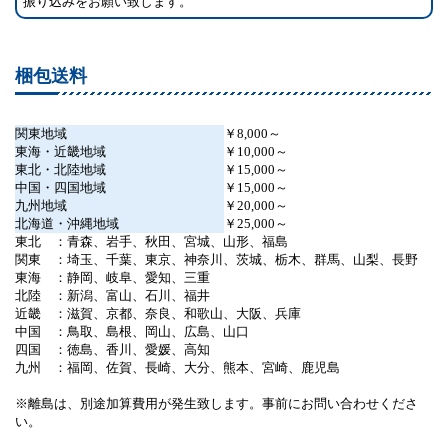
振り込みをお願い致します。
梱包送料
関東地域
￥8,000～
東海・近畿地域
￥10,000～
東北・北陸地域
￥15,000～
中国・四国地域
￥15,000～
九州地域
￥20,000～
北海道・沖縄地域
￥25,000～
東北 ：青森、岩手、秋田、宮城、山形、福島
関東 ：埼玉、千葉、東京、神奈川、茨城、栃木、群馬、山梨、長野
東海 ：静岡、岐阜、愛知、三重
北陸 ：新潟、富山、石川、福井
近畿 ：滋賀、京都、奈良、和歌山、大阪、兵庫
中国 ：鳥取、島根、岡山、広島、山口
四国 ：徳島、香川、愛媛、高知
九州 ：福岡、佐賀、長崎、大分、熊本、宮崎、鹿児島
※離島は、別途加算費用が発生致します。事前にお問い合わせくださ
い。