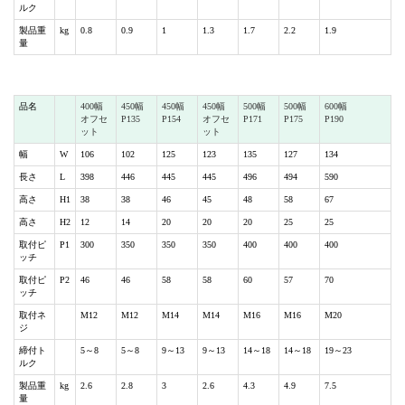
ルク
製品重
kg
0.8
0.9
1
1.3
1.7
2.2
1.9
量
品名
400幅
450幅
450幅
450幅
500幅
500幅
600幅
オフセ
P135
P154
オフセ
P171
P175
P190
ット
ット
幅
W
106
102
125
123
135
127
134
長さ
L
398
446
445
445
496
494
590
高さ
H1
38
38
46
45
48
58
67
高さ
H2
12
14
20
20
20
25
25
取付ピ
P1
300
350
350
350
400
400
400
ッチ
取付ピ
P2
46
46
58
58
60
57
70
ッチ
取付ネ
M12
M12
M14
M14
M16
M16
M20
ジ
締付ト
5～8
5～8
9～13
9～13
14～18
14～18
19～23
ルク
製品重
kg
2.6
2.8
3
2.6
4.3
4.9
7.5
量