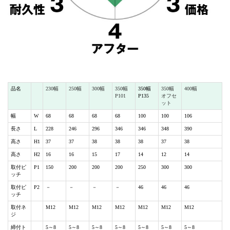
品名
230幅
250幅
300幅
350幅
350幅
350幅
400幅
P101
P135
オフセ
ット
幅
W
68
68
68
68
100
100
106
長さ
L
228
246
296
346
346
348
390
高さ
H1
37
37
38
38
38
37
38
高さ
H2
16
16
15
17
14
12
14
取付ピ
P1
150
200
200
200
250
300
300
ッチ
取付ピ
P2
－
－
－
－
46
46
46
ッチ
取付ネ
M12
M12
M12
M12
M12
M12
M12
ジ
締付ト
5～8
5～8
5～8
5～8
5～8
5～8
5～8