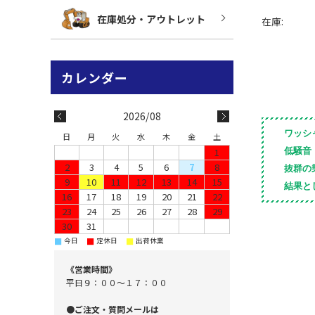
在庫処分・アウトレット
在庫:
2026/08
ワッシ
日
月
火
水
木
金
土
1
低騒音
2
3
4
5
6
7
8
抜群の
9
10
11
12
13
14
15
結果と
16
17
18
19
20
21
22
23
24
25
26
27
28
29
30
31
■
■
■
今日
定休日
出荷休業
《営業時間》
平日９：００～１７：００
●ご注文・質問メールは