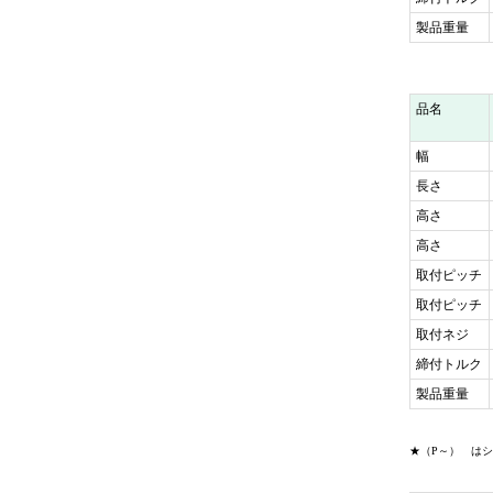
製品重量
品名
幅
長さ
高さ
高さ
取付ピッチ
取付ピッチ
取付ネジ
締付トルク
製品重量
★（P～） は