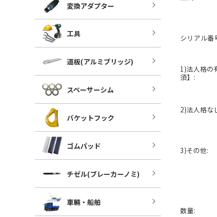
変換アダプター
工具
シリアル番号
道板(アルミブリッジ)
1)法人格の
須】:
スペーサーシム
2)法人格なし
バケットフック
ゴムパッド
3)その他:
チゼル(ブレーカーノミ)
車輛・船舶
数量: