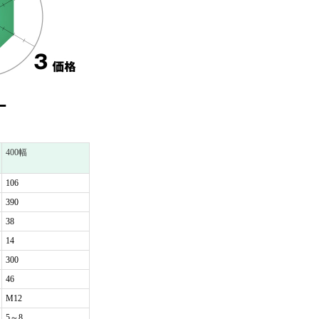
400幅
106
390
38
14
300
46
M12
5～8