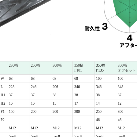
230幅
250幅
300幅
350幅
350幅
350幅
P101
P135
オフセット
W
68
68
68
68
100
100
L
228
246
296
346
346
348
H1
37
37
38
38
38
37
H2
16
16
15
17
14
12
P1
150
200
200
200
250
300
P2
－
－
－
－
46
46
M12
M12
M12
M12
M12
M12
5～8
5～8
5～8
5～8
5～8
5～8