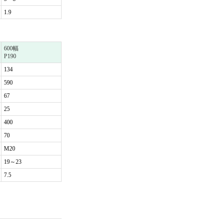
1.9
600幅
P190
134
590
67
25
400
70
M20
19～23
7.5