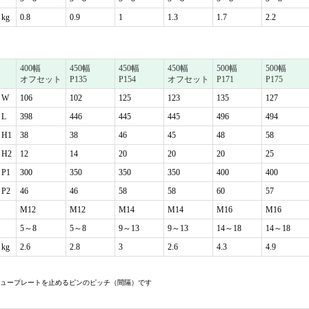
kg
0.8
0.9
1
1.3
1.7
2.2
400幅
450幅
450幅
450幅
500幅
500幅
オフセット
P135
P154
オフセット
P171
P175
W
106
102
125
123
135
127
L
398
446
445
445
496
494
H1
38
38
46
45
48
58
H2
12
14
20
20
20
25
P1
300
350
350
350
400
400
P2
46
46
58
58
60
57
M12
M12
M14
M14
M16
M16
5～8
5～8
9～13
9～13
14～18
14～18
kg
2.6
2.8
3
2.6
4.3
4.9
シュープレートを止めるピンのピッチ（間隔）です