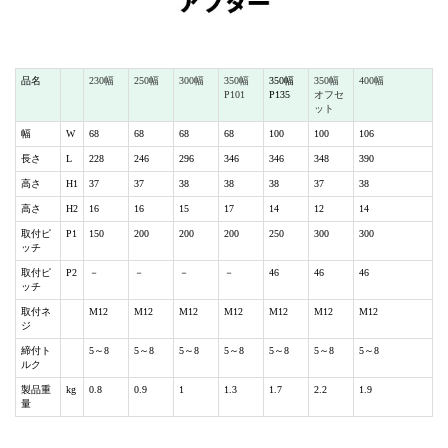
品名
230幅
250幅
300幅
350幅
350幅
350幅
400幅
P101
P135
オフセ
ット
幅
W
68
68
68
68
100
100
106
長さ
L
228
246
296
346
346
348
390
高さ
H1
37
37
38
38
38
37
38
高さ
H2
16
16
15
17
14
12
14
取付ピ
P1
150
200
200
200
250
300
300
ッチ
取付ピ
P2
－
－
－
－
46
46
46
ッチ
取付ネ
M12
M12
M12
M12
M12
M12
M12
ジ
締付ト
5～8
5～8
5～8
5～8
5～8
5～8
5～8
ルク
製品重
kg
0.8
0.9
1
1.3
1.7
2.2
1.9
量