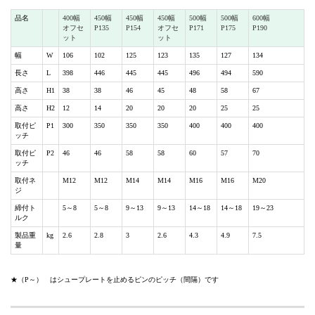
品名
400幅
450幅
450幅
450幅
500幅
500幅
600幅
オフセ
P135
P154
オフセ
P171
P175
P190
ット
ット
幅
W
106
102
125
123
135
127
134
長さ
L
398
446
445
445
496
494
590
高さ
H1
38
38
46
45
48
58
67
高さ
H2
12
14
20
20
20
25
25
取付ピ
P1
300
350
350
350
400
400
400
ッチ
取付ピ
P2
46
46
58
58
60
57
70
ッチ
取付ネ
M12
M12
M14
M14
M16
M16
M20
ジ
締付ト
5～8
5～8
9～13
9～13
14～18
14～18
19～23
ルク
製品重
kg
2.6
2.8
3
2.6
4.3
4.9
7.5
量
★（P～） はシュープレートを止めるピンのピッチ（間隔）です