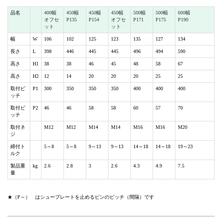
品名
400幅
450幅
450幅
450幅
500幅
500幅
600幅
オフセ
P135
P154
オフセ
P171
P175
P190
ット
ット
幅
W
106
102
125
123
135
127
134
長さ
L
398
446
445
445
496
494
590
高さ
H1
38
38
46
45
48
58
67
高さ
H2
12
14
20
20
20
25
25
取付ピ
P1
300
350
350
350
400
400
400
ッチ
取付ピ
P2
46
46
58
58
60
57
70
ッチ
取付ネ
M12
M12
M14
M14
M16
M16
M20
ジ
締付ト
5～8
5～8
9～13
9～13
14～18
14～18
19～23
ルク
製品重
kg
2.6
2.8
3
2.6
4.3
4.9
7.5
量
★（P～） はシュープレートを止めるピンのピッチ（間隔）です