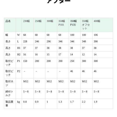
品名
230幅
250幅
300幅
350幅
350幅
350幅
400幅
P101
P135
オフセ
ット
幅
W
68
68
68
68
100
100
106
長さ
L
228
246
296
346
346
348
390
高さ
H1
37
37
38
38
38
37
38
高さ
H2
16
16
15
17
14
12
14
取付ピ
P1
150
200
200
200
250
300
300
ッチ
取付ピ
P2
－
－
－
－
46
46
46
ッチ
取付ネ
M12
M12
M12
M12
M12
M12
M12
ジ
締付ト
5～8
5～8
5～8
5～8
5～8
5～8
5～8
ルク
製品重
kg
0.8
0.9
1
1.3
1.7
2.2
1.9
量