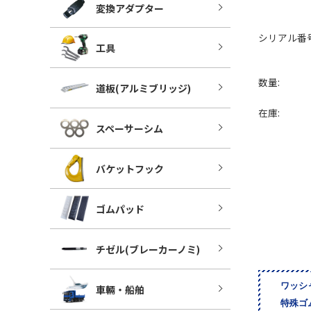
変換アダプター
シリアル番号
工具
数量:
道板(アルミブリッジ)
在庫:
スペーサーシム
バケットフック
ゴムパッド
チゼル(ブレーカーノミ)
ワッシ
車輛・船舶
特殊ゴ