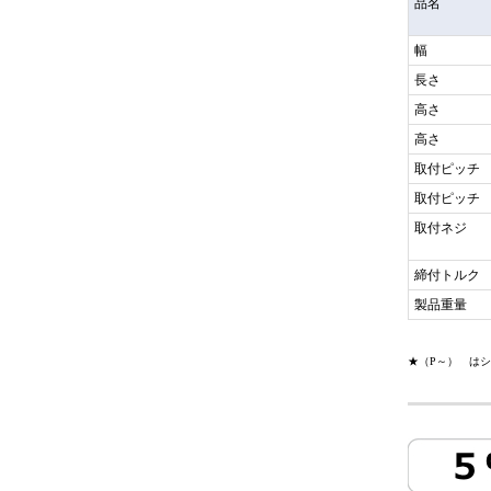
品名
幅
長さ
高さ
高さ
取付ピッチ
取付ピッチ
取付ネジ
締付トルク
製品重量
★（P～） は