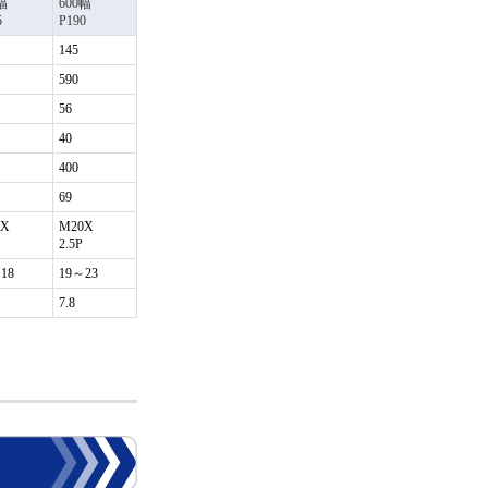
幅
600幅
5
P190
145
590
56
40
400
69
6X
M20X
2.5P
18
19～23
7.8