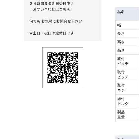
２４時間３６５日受付中♪
【お問い合わせはこちら】
品名
何でも お気軽にお問合せ下さい
幅
★土日・祝日は定休日です
長さ
高さ
高さ
取付
ピッチ
取付
ピッチ
取付
ネジ
締付
トルク
製品
重量