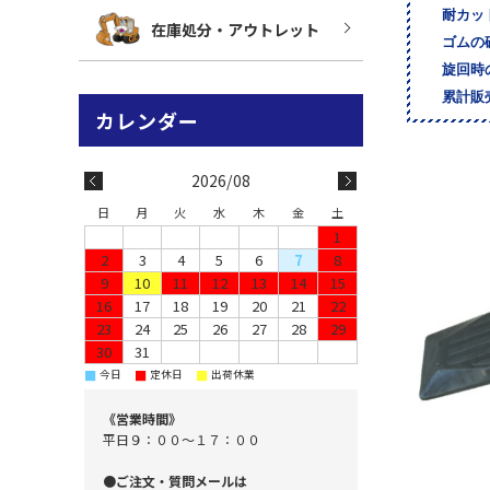
耐カッ
在庫処分・アウトレット
ゴムの
旋回時
累計販
2026/08
日
月
火
水
木
金
土
1
2
3
4
5
6
7
8
9
10
11
12
13
14
15
16
17
18
19
20
21
22
23
24
25
26
27
28
29
30
31
■
■
■
今日
定休日
出荷休業
《営業時間》
平日９：００～１７：００
●ご注文・質問メールは