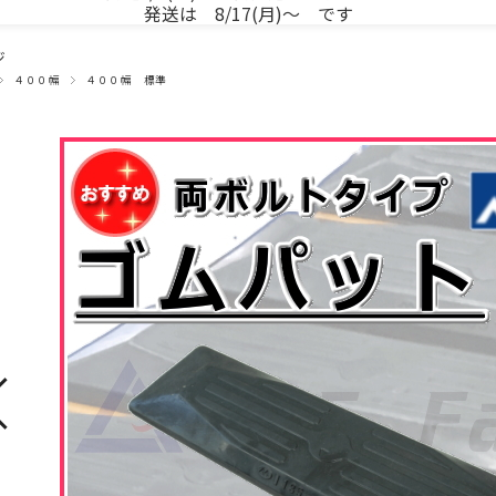
発送は 8/17(月)～ です
ジ
４００幅
４００幅 標準