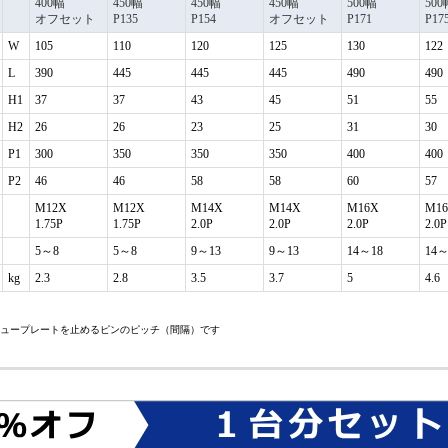
400幅
450幅
450幅
450幅
500幅
500
オフセット
P135
P154
オフセット
P171
P17
W
105
110
120
125
130
122
L
390
445
445
445
490
490
H1
37
37
43
45
51
55
H2
26
26
23
25
31
30
P1
300
350
350
350
400
400
P2
46
46
58
58
60
57
M12X
M12X
M14X
M14X
M16X
M1
1.75P
1.75P
2.0P
2.0P
2.0P
2.0P
5～8
5～8
9～13
9～13
14～18
14～
kg
2.3
2.8
3.5
3.7
5
4.6
シュープレートを止めるピンのピッチ（間隔）です