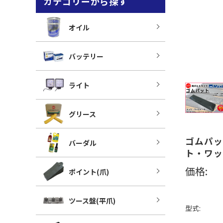
カテゴリーから探す
オイル
バッテリー
ライト
グリース
ゴムパッ
バーダル
ト・ワッ
価格:
ポイント(爪)
ツース盤(平爪)
型式: