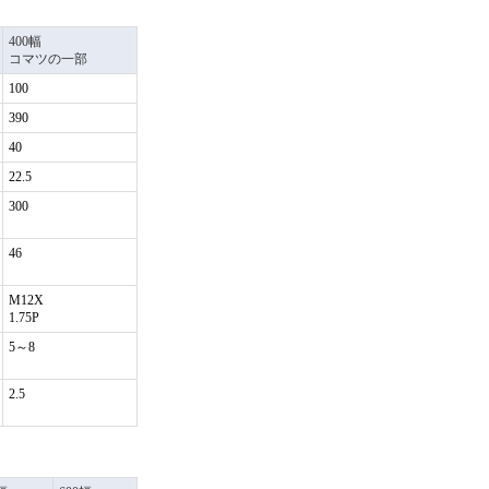
400幅
コマツの一部
100
390
40
22.5
300
46
M12X
1.75P
5～8
2.5