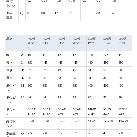
締付
5～8
5～8
5～8
5～8
5～8
5～8
5～8
トルク
製品
kg
0.6
0.9
1.1
1.9
1.9
2.3
2.5
重量
品名
400幅
450幅
450幅
450幅
500幅
500幅
600幅
オフセ
P135
P154
オフセ
P171
P175
P190
ット
ット
幅
W
105
110
120
125
130
122
145
長さ
L
390
445
445
445
490
490
590
高さ
H1
37
37
43
45
51
55
56
高さ
H2
26
26
23
25
31
30
40
取付ピ
P1
300
350
350
350
400
400
400
ッチ
取付ピ
P2
46
46
58
58
60
57
69
ッチ
取付ネ
M12X
M12X
M14X
M14X
M16X
M16X
M20X
ジ
1.75P
1.75P
2.0P
2.0P
2.0P
2.0P
2.5P
締付ト
5～8
5～8
9～13
9～13
14～18
14～18
19～23
ルク
製品重
kg
2.3
2.8
3.5
3.7
5
4.6
7.8