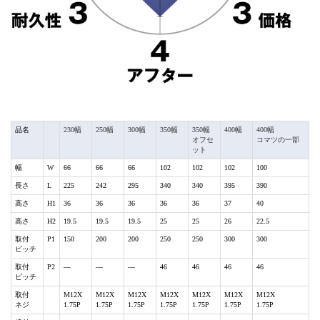
品名
230幅
250幅
300幅
350幅
350幅
400幅
400幅
オフセ
コマツの一部
ット
幅
W
66
66
66
102
102
102
100
長さ
L
225
242
295
340
340
395
390
高さ
H1
36
36
36
36
36
37
40
高さ
H2
19.5
19.5
19.5
25
25
26
22.5
取付
P1
150
200
200
250
250
300
300
ピッチ
取付
P2
―
―
―
46
46
46
46
ピッチ
取付
M12X
M12X
M12X
M12X
M12X
M12X
M12X
ネジ
1.75P
1.75P
1.75P
1.75P
1.75P
1.75P
1.75P