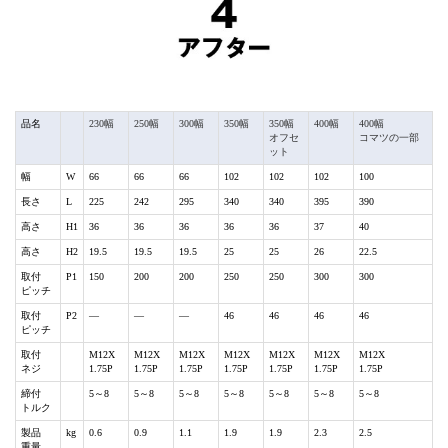
品名
230幅
250幅
300幅
350幅
350幅
400幅
400幅
オフセ
コマツの一部
ット
幅
W
66
66
66
102
102
102
100
長さ
L
225
242
295
340
340
395
390
高さ
H1
36
36
36
36
36
37
40
高さ
H2
19.5
19.5
19.5
25
25
26
22.5
取付
P1
150
200
200
250
250
300
300
ピッチ
取付
P2
―
―
―
46
46
46
46
ピッチ
取付
M12X
M12X
M12X
M12X
M12X
M12X
M12X
ネジ
1.75P
1.75P
1.75P
1.75P
1.75P
1.75P
1.75P
締付
5～8
5～8
5～8
5～8
5～8
5～8
5～8
トルク
製品
kg
0.6
0.9
1.1
1.9
1.9
2.3
2.5
重量