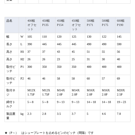
品名
400幅
450幅
450幅
450幅
500幅
500幅
600幅
オフセ
P135
P154
オフセ
P171
P175
P190
ット
ット
幅
W
105
110
120
125
130
122
145
長さ
L
390
445
445
445
490
490
590
高さ
H1
37
37
43
45
51
55
56
高さ
H2
26
26
23
25
31
30
40
取付ピ
P1
300
350
350
350
400
400
400
ッチ
取付ピ
P2
46
46
58
58
60
57
69
ッチ
取付ネ
M12X
M12X
M14X
M14X
M16X
M16X
M20X
ジ
1.75P
1.75P
2.0P
2.0P
2.0P
2.0P
2.5P
締付ト
5～8
5～8
9～13
9～13
14～18
14～18
19～23
ルク
製品重
kg
2.3
2.8
3.5
3.7
5
4.6
7.8
量
★（P～） はシュープレートを止めるピンのピッチ（間隔）です