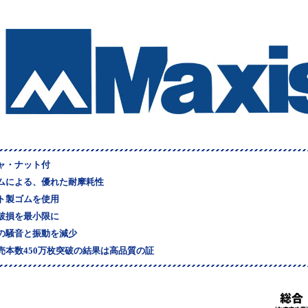
ャ・ナット付
ムによる、優れた耐摩耗性
ト製ゴムを使用
破損を最小限に
の騒音と振動を減少
売本数450万枚突破の結果は高品質の証