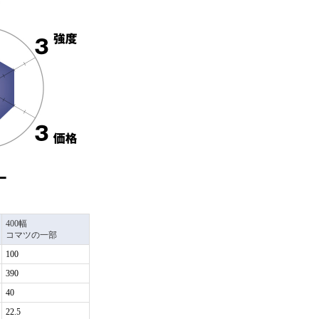
400幅
コマツの一部
100
390
40
22.5