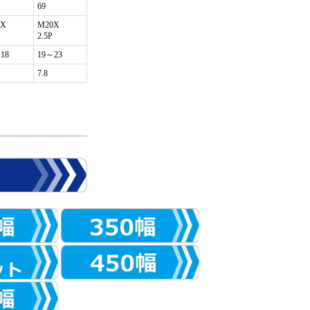
69
6X
M20X
2.5P
18
19～23
7.8