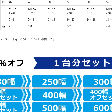
P2
46
46
58
58
60
57
M12X
M12X
M14X
M14X
M16X
M1
1.75P
1.75P
2.0P
2.0P
2.0P
2.0P
5～8
5～8
9～13
9～13
14～18
14～
kg
2.3
2.8
3.5
3.7
5
4.6
シュープレートを止めるピンのピッチ（間隔）です