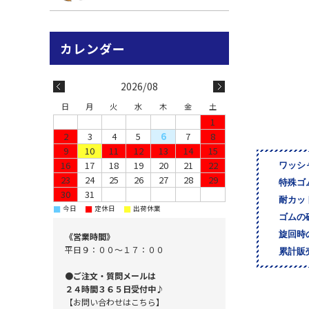
2026/08
日
月
火
水
木
金
土
1
2
3
4
5
6
7
8
9
10
11
12
13
14
15
16
17
18
19
20
21
22
ワッシ
23
24
25
26
27
28
29
特殊ゴ
30
31
耐カッ
■
■
■
今日
定休日
出荷休業
ゴムの
旋回時
《営業時間》
平日９：００～１７：００
累計販
●ご注文・質問メールは
２４時間３６５日受付中♪
【お問い合わせはこちら】