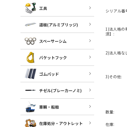
工具
シリアル番号
道板(アルミブリッジ)
1)法人格の
須】:
スペーサーシム
2)法人格なし
バケットフック
ゴムパッド
3)その他:
チゼル(ブレーカーノミ)
車輛・船舶
数量:
在庫処分・アウトレット
在庫: