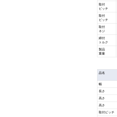
取付
ピッチ
取付
ピッチ
取付
ネジ
締付
トルク
製品
重量
品名
幅
長さ
高さ
高さ
取付ピッチ