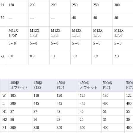
P1
150
200
200
250
250
300
P2
―
―
―
46
46
46
M12X
M12X
M12X
M12X
M12X
M12X
1.75P
1.75P
1.75P
1.75P
1.75P
1.75P
5～8
5～8
5～8
5～8
5～8
5～8
kg
0.6
0.9
1.1
1.9
1.9
2.3
400幅
450幅
450幅
450幅
500幅
500
オフセット
P135
P154
オフセット
P171
P17
W
105
110
120
125
130
122
L
390
445
445
445
490
490
H1
37
37
43
45
51
55
H2
26
26
23
25
31
30
P1
300
350
350
350
400
400