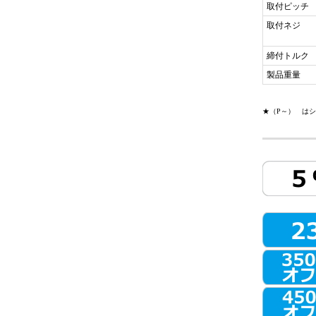
取付ピッチ
取付ネジ
締付トルク
製品重量
★（P～） は