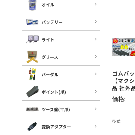
オイル
バッテリー
ライト
グリース
ゴムパット
バーダル
【マクシ
品 社外
ポイント(爪)
価格:
ツース盤(平爪)
型式:
変換アダプター