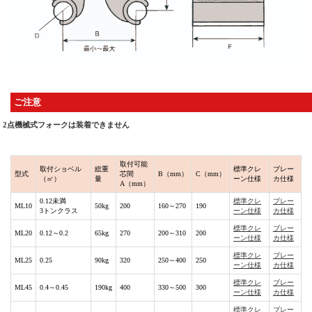
ご注意
2点機械式フォークは装着できません
取付可能
取付ショベル
総重
標準クレ
ブレー
型式
芯間
B（mm）
C（mm）
（㎥）
量
ーン仕様
カ仕様
A（mm）
0.12未満
標準クレ
ブレー
ML10
50kg
200
160～270
190
3トンクラス
ーン仕様
カ仕様
標準クレ
ブレー
ML20
0.12～0.2
65kg
270
200～310
200
ーン仕様
カ仕様
標準クレ
ブレー
ML25
0.25
90kg
320
250～400
250
ーン仕様
カ仕様
標準クレ
ブレー
ML45
0.4～0.45
190kg
400
330～500
300
ーン仕様
カ仕様
標準クレ
ブレー