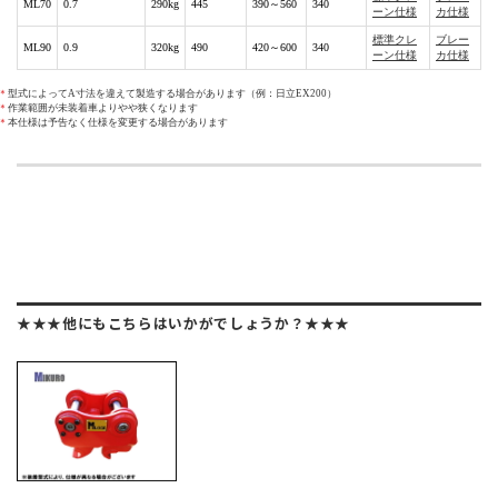
ML70
0.7
290kg
445
390～560
340
ーン仕様
カ仕様
標準クレ
ブレー
ML90
0.9
320kg
490
420～600
340
ーン仕様
カ仕様
型式によってA寸法を違えて製造する場合があります（例：日立EX200）
作業範囲が未装着車よりやや狭くなります
本仕様は予告なく仕様を変更する場合があります
★★★他にもこちらはいかがでしょうか？★★★