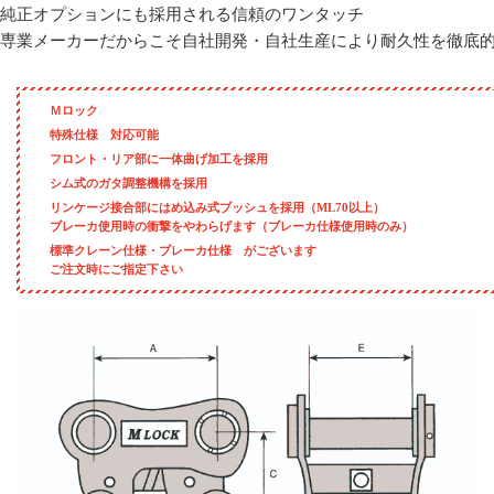
純正オプションにも採用される信頼のワンタッチ
専業メーカーだからこそ自社開発・自社生産により耐久性を徹底
Ｍロック
特殊仕様 対応可能
フロント・リア部に一体曲げ加工を採用
シム式のガタ調整機構を採用
リンケージ接合部にはめ込み式ブッシュを採用（ML70以上）
ブレーカ使用時の衝撃をやわらげます（ブレーカ仕様使用時のみ）
標準クレーン仕様・ブレーカ仕様 がございます
ご注文時にご指定下さい