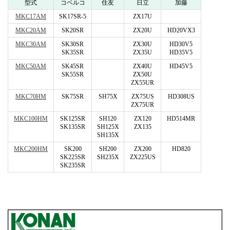
型式
コベルコ
住友
日立
加藤
MKC17AM
SK17SR-5
ZX17U
MKC20AM
SK20SR
ZX20U
HD20VX3
MKC30AM
SK30SR
ZX30U
HD30V5
SK35SR
ZX35U
HD35V5
MKC50AM
SK45SR
ZX40U
HD45V5
SK55SR
ZX50U
ZX55UR
MKC70HM
SK75SR
SH75X
ZX75US
HD308US
ZX75UR
MKC100HM
SK125SR
SH120
ZX120
HD514MR
SK135SR
SH125X
ZX135
SH135X
MKC200HM
SK200
SH200
ZX200
HD820
SK225SR
SH235X
ZX225US
SK235SR