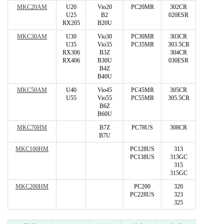
MKC20AM
U20
Vio20
PC20MR
302CR
U25
B2
020ESR
RX205
B20U
MKC30AM
U30
Vio30
PC30MR
303CR
U35
Vio35
PC35MR
303.5CR
RX306
B3Z
304CR
RX406
B30U
030ESR
B4Z
B40U
MKC50AM
U40
Vio45
PC45MR
305CR
U55
Vio55
PC55MR
305.5CR
B6Z
B60U
MKC70HM
B7Z
PC78US
308CR
B7U
MKC100HM
PC128US
313
PC138US
313GC
315
315GC
MKC200HM
PC200
320
PC228US
323
325