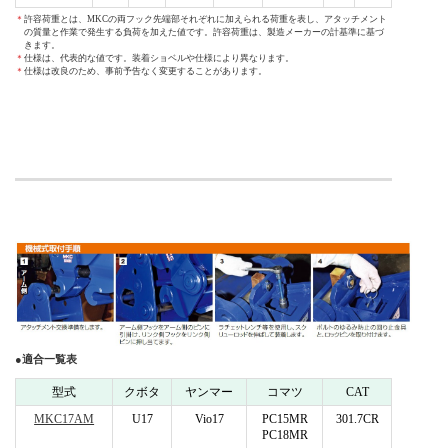
許容荷重とは、MKCの両フック先端部それぞれに加えられる荷重を表し、アタッチメント
の質量と作業で発生する負荷を加えた値です。許容荷重は、製造メーカーの計基準に基づ
きます。
仕様は、代表的な値です。装着ショベルや仕様により異なります。
仕様は改良のため、事前予告なく変更することがあります。
●適合一覧表
型式
クボタ
ヤンマー
コマツ
CAT
MKC17AM
U17
Vio17
PC15MR
301.7CR
PC18MR