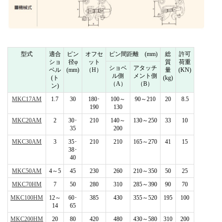
型式
適合
ピン
オフセ
ピン間距離 (mm)
総
許可
ショ
径φ
ット
質
荷重
ショベ
アタッチ
ベル
(mm)
（H）
量
(KN)
ル側
メント側
(ト
(kg)
（A）
（B）
ン)
MKC17AM
1.7
30
180･
100～
90～210
20
8.5
190
130
MKC20AM
2
30･
210
140～
130～250
33
10
35
200
MKC30AM
3
35･
210
210
165～270
41
15
38･
40
MKC50AM
4～5
45
230
260
210～350
50
25
MKC70HM
7
50
280
310
285～390
90
70
MKC100HM
12～
60･
385
430
355～520
195
100
14
65
MKC200HM
20
80
420
480
430～580
310
200