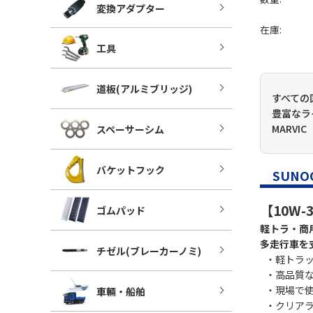
変換アダプター
在庫:
工具
道板(アルミブリッジ)
すべての
豊富なラ
MARV
スペーサーシム
バケットフック
SUNO
【10W-
ゴムパッド
軽トラ・商
多走行車を
チゼル(ブレーカーノミ)
・軽トラ
・高品質
・現場で使
車輛・船舶
・クリア