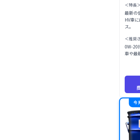
＜特長
最新の
HV車
ス。
＜推奨
0W-2
車や最
今