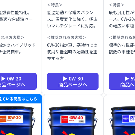
＞
＜特長＞
＜特長＞
低燃費性能特化。
低温始動と保護のバラン
最も汎用性が
に最適な合成油ベー
ス。温度変化に強く、幅広
ース。0W-20
いマルチグレードに対応。
の幅広い車種
されるお客様＞
＜推奨されるお客様＞
＜推奨される
0指定のハイブリッド
0W-30指定車、寒冷地での
標準的な性能
新低燃費車。
使用や低温時の始動性を重
複数の車種を
視する方。
▶ 0W-20
▶ 0W-30
▶ 5
商品ページへ
商品ページへ
商品ペ
見ている商品はこちら