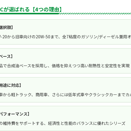
ICが選ばれる【4つの理由】
選択肢】
W-20から旧車向けの20W-50まで、全7粘度のガソリン/ディーゼル兼
ベース】
品で合成油ベースを採用し、価格を抑えつつ高い耐熱性と安定性を実現
用途に対応】
車から軽トラック、商用車、さらには低年式車やクラシックカーまでカ
パフォーマンス】
の維持費をサポートする、経済性と性能のバランスに優れたシリーズ