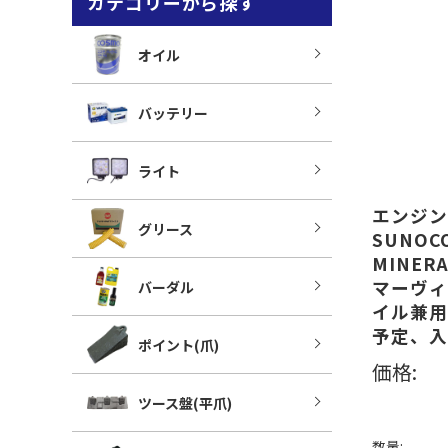
カテゴリーから探す
オイル
バッテリー
ライト
エンジン
グリース
SUNOCO
MINERA
マーヴィ
バーダル
イル兼用
予定、入
ポイント(爪)
価格:
ツース盤(平爪)
数量: