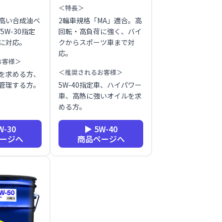
＜特長＞
高い合成油ベ
2輪車規格「MA」適合。高
/5W-30指定
回転・高負荷に強く、バイ
に対応。
クからスポーツ車まで対
応。
お客様＞
＜推奨されるお客様＞
を求める方、
管理する方。
5W-40指定車、ハイパワー
車、高熱に強いオイルを求
める方。
W-30
▶ 5W-40
ージへ
商品ページへ