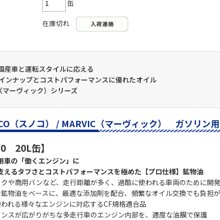
缶
在庫切れ
国産車と運転スタイルに応える
インナップとコストパフォーマンスに優れたオイル
IC（マーヴィック）シリーズ
CO（スノコ） / MARVIC（マーヴィック） ガソリン
30 20L缶】
用車の「働くエンジン」に
支えるタフさとコストパフォーマンスを極めた【プロ仕様】鉱物油
ックや商用バンなど、走行距離が多く、過酷に使われる車両のために開
な鉱物油をベースに、最適な添加剤を配合、頻繁なオイル交換でも負担
われる様々なエンジンに対応するCF規格適合品
ランスが広がりがちな多走行車のエンジン内部を、適度な油膜で保護