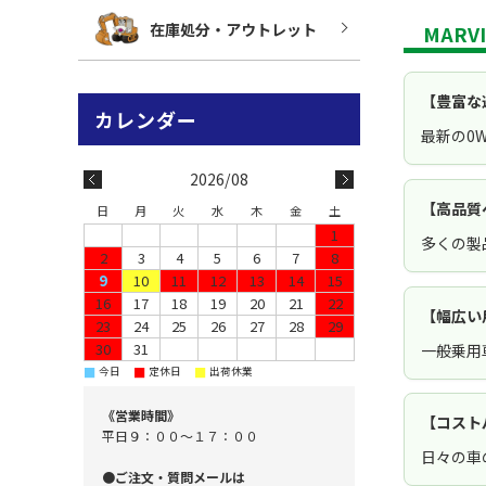
在庫処分・アウトレット
MARV
【豊富な
最新の0
2026/08
【高品質
日
月
火
水
木
金
土
1
多くの製
2
3
4
5
6
7
8
9
10
11
12
13
14
15
16
17
18
19
20
21
22
【幅広い
23
24
25
26
27
28
29
30
31
一般乗用
■
■
■
今日
定休日
出荷休業
《営業時間》
【コスト
平日９：００～１７：００
日々の車
●ご注文・質問メールは