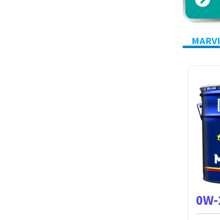
MARV
0W-