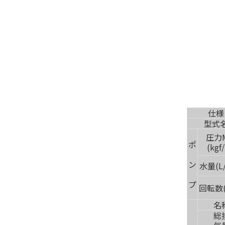
仕様
型式
圧力M
ポ
(kgf
ン
水量(L/
プ
回転数(
名
総