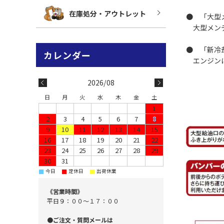
在庫処分・アウトレット
● 「大型
大型メンテ
● 「新冷
エンジンに
2026/08
日
月
火
水
木
金
土
1
2
3
4
5
6
7
8
9
10
11
12
13
14
15
16
17
18
19
20
21
22
23
24
25
26
27
28
29
30
31
■
■
■
今日
定休日
出荷休業
《営業時間》
平日９：００～１７：００
●ご注文・質問メールは