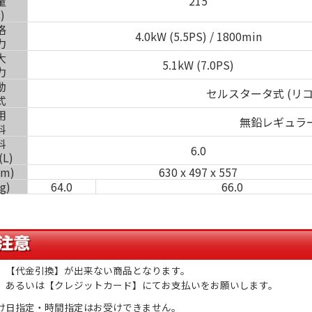
量
215
)
格
4.0kW (5.5PS) / 1800min
力
大
5.1kW (7.0PS)
力
動
セルスタータ式 (リ
式
用
無鉛レギュラ
料
料
6.0
L)
m)
630 x 497 x 557
g)
64.0
66.0
、【代金引換】が出来ない商品となります。
】あるいは【クレジットカード】にてお支払いをお願いします。
け日指定・時間指定はお受けできません。