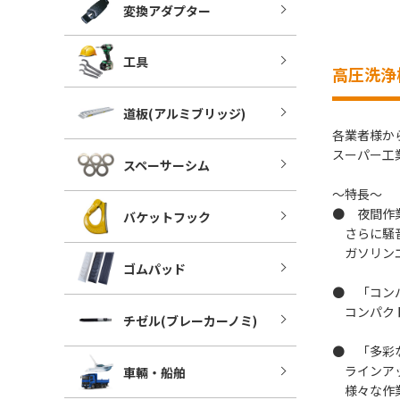
変換アダプター
工具
高圧洗浄機
道板(アルミブリッジ)
各業者様か
スーパー工
スペーサーシム
～特長～
● 夜間作
バケットフック
さらに騒音
ガソリンエ
ゴムパッド
● 「コン
コンパクト
チゼル(ブレーカーノミ)
● 「多彩
ラインアッ
車輛・船舶
様々な作業