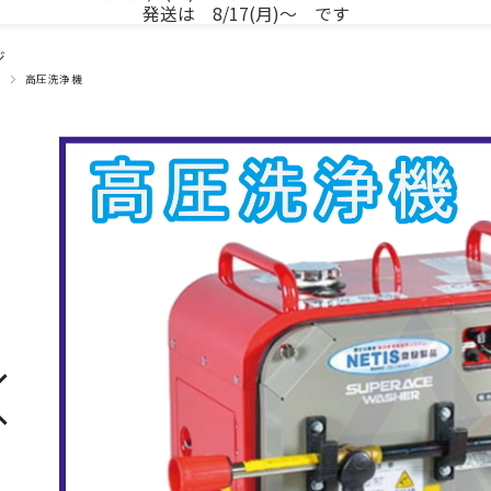
発送は 8/17(月)～ です
ジ
高圧洗浄機