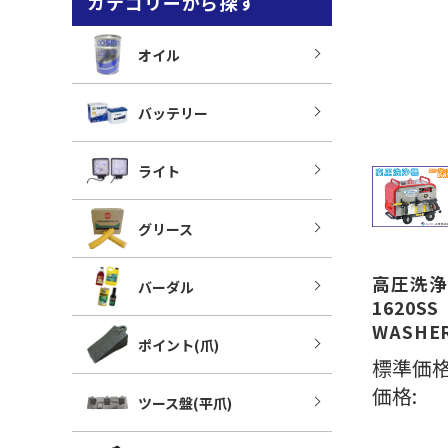
カテゴリーから探す
オイル
バッテリー
ライト
グリース
高圧洗浄
バーダル
1620S
WASHE
ポイント(爪)
標準価格
価格:
ツース盤(平爪)