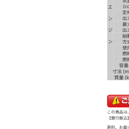
気
(cc
エ
定
出
ン
最
ジ
出
始
ン
方
使
燃
燃
容量(
寸法 (m
質量 (k
この商品は
【銀行振込
原則、お届