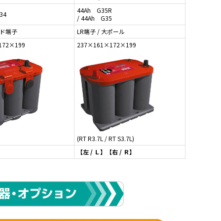
44Ah G35R
34
/ 44Ah G35
イド端子
LR端子 / 大ポール
172×199
237×161×172×199
(RT R3.7L / RT S3.7L)
【左 / Ｌ】【右 / Ｒ】