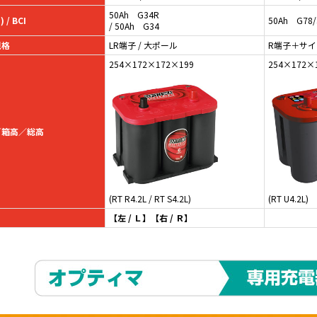
50Ah G34R
 / BCI
50Ah G78/
/ 50Ah G34
規格
LR端子 / 大ポール
R端子＋サ
254×172×172×199
254×172×
／箱高／総高
(RT R4.2L / RT S4.2L)
(RT U4.2L)
【左 / Ｌ】【右 / Ｒ】