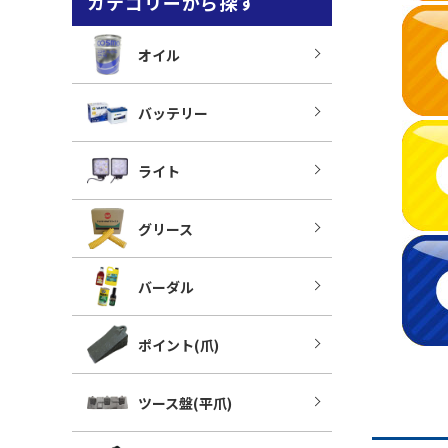
カテゴリーから探す
オイル
バッテリー
ライト
グリース
バーダル
ポイント(爪)
ツース盤(平爪)