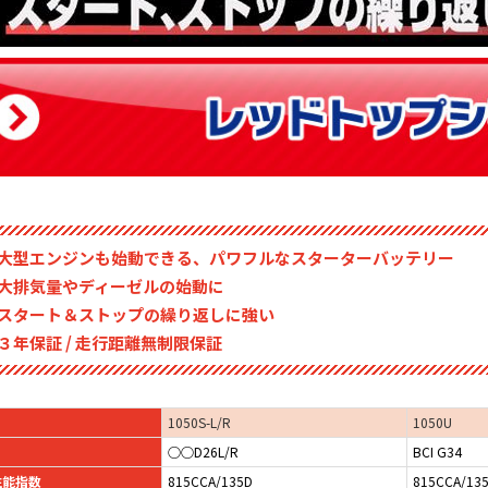
大型エンジンも始動できる、パワフルなスターターバッテリー
大排気量やディーゼルの始動に
スタート＆ストップの繰り返しに強い
３年保証 / 走行距離無制限保証
1050S-L/R
1050U
○○D26L/R
BCI G34
 性能指数
815CCA/135D
815CCA/13