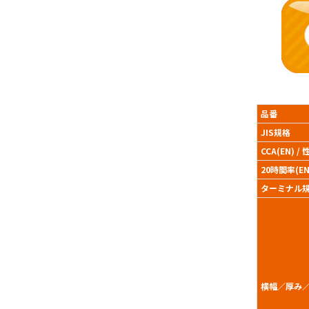
品番
JIS規格
CCA(EN) /
20時間率(EN)
ターミナル
横幅／厚み