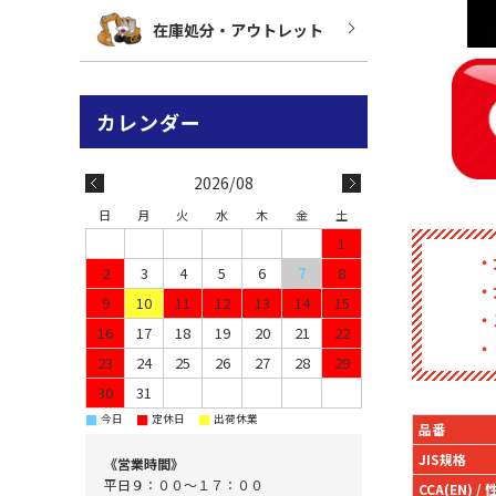
在庫処分・アウトレット
2026/08
日
月
火
水
木
金
土
1
2
3
4
5
6
7
8
9
10
11
12
13
14
15
16
17
18
19
20
21
22
23
24
25
26
27
28
29
30
31
■
■
■
今日
定休日
出荷休業
品番
JIS規格
《営業時間》
平日９：００～１７：００
CCA(EN) /