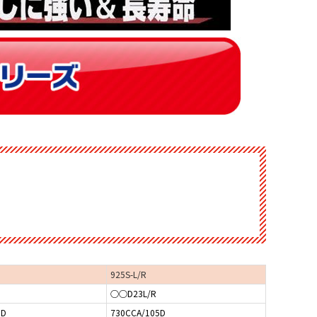
925S-L/R
○○D23L/R
5D
730CCA/105D