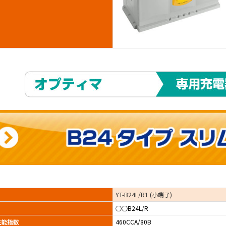
YT-B24L/R1 (小端子)
○○B24L/R
 性能指数
460CCA/80B