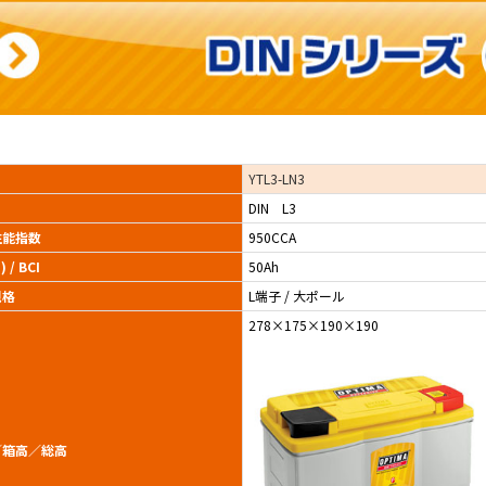
YTL3-LN3
DIN L3
 性能指数
950CCA
 / BCI
50Ah
規格
L端子 / 大ポール
278×175×190×190
／箱高／総高