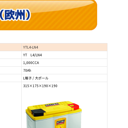
YTL4-LN4
YT L4/LN4
1,000CCA
70Ah
L端子 / 大ポール
315×175×190×190