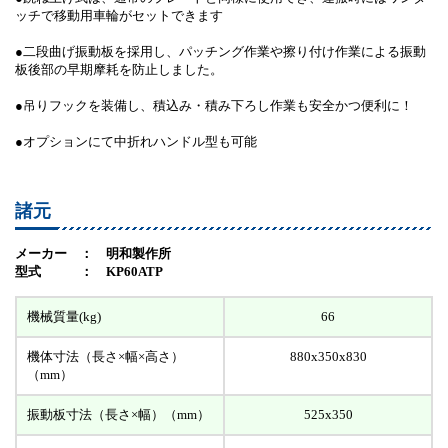
ッチで移動用車輪がセットできます
●二段曲げ振動板を採用し、パッチング作業や擦り付け作業による振動
板後部の早期摩耗を防止しました。
●吊りフックを装備し、積込み・積み下ろし作業も安全かつ便利に！
●オプションにて中折れハンドル型も可能
諸元
メーカー ： 明和製作所
型式 ： KP60ATP
機械質量(kg)
66
機体寸法（長さ×幅×高さ）
880x350x830
（mm）
振動板寸法（長さ×幅）（mm）
525x350