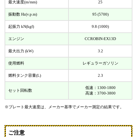
最大速度(m/mm)
25
振動数 Hz(v.p.m)
95 (5700)
起振力 kN(kgf)
9.8 (1000)
エンジン
CCROBIN-EX13D
最大出力 (kW)
3.2
使用燃料
レギュラーガソリン
燃料タンク容量(L)
2.3
低速：1300-1800
セット回転数
高速：3700-3800
※プレート最大速度は、メーカー基準でメーカー測定の結果です。
ご注意