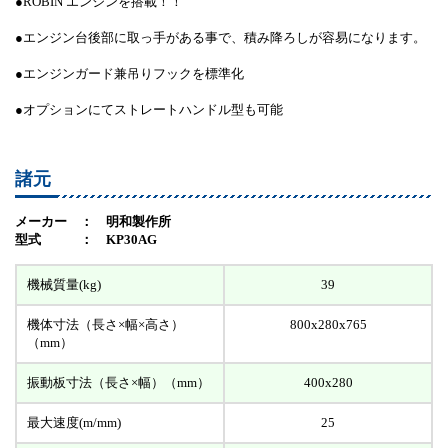
●ROBIN エンジンを搭載！！
●エンジン台後部に取っ手がある事で、積み降ろしが容易になります。
●エンジンガード兼吊りフックを標準化
●オプションにてストレートハンドル型も可能
諸元
メーカー ： 明和製作所
型式 ： KP30AG
機械質量(kg)
39
機体寸法（長さ×幅×高さ）
800x280x765
（mm）
振動板寸法（長さ×幅）（mm）
400x280
最大速度(m/mm)
25