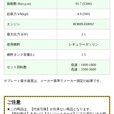
振動数 Hz(v.p.m)
91.7 (5500)
起振力 kN(kgf)
4.9 (500)
エンジン
ROBIN-EH092
最大出力 (kW)
2.1
使用燃料
レギュラーガソリン
燃料タンク容量(L)
1.5
低速：1600-1800
セット回転数
高速：3500-3600
※プレート最大速度は、メーカー基準でメーカー測定の結果です。
ご注意
この商品は、【代金引換】が出来ない商品となります。
【銀行振込】あるいは【クレジットカード】にてお支払いをお願