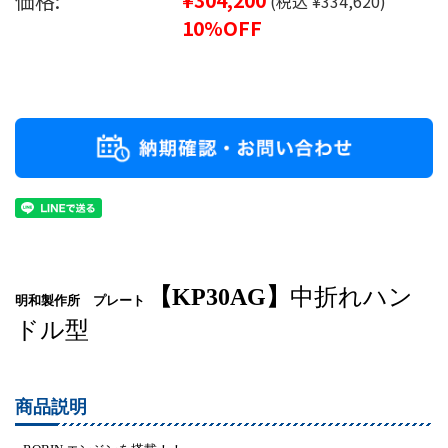
価格:
(税込 ¥334,620)
10%OFF
【KP30AG】
中折れハン
明和製作所 プレート
ドル型
商品説明