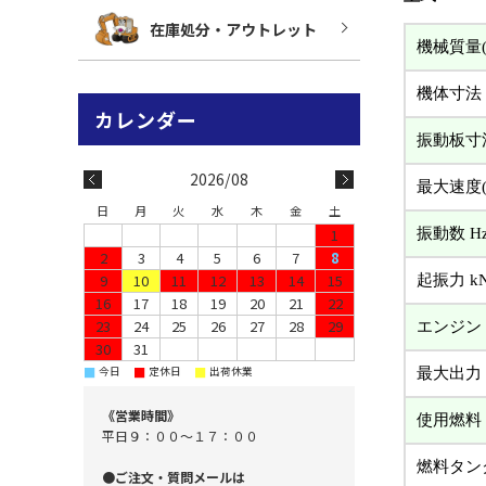
在庫処分・アウトレット
機械質量(
機体寸法
振動板寸
2026/08
最大速度(
日
月
火
水
木
金
土
振動数 Hz(
1
2
3
4
5
6
7
8
9
10
11
12
13
14
15
起振力 kN(
16
17
18
19
20
21
22
23
24
25
26
27
28
29
エンジン
30
31
■
■
■
今日
定休日
出荷休業
最大出力 (
《営業時間》
使用燃料
平日９：００～１７：００
燃料タンク
●ご注文・質問メールは