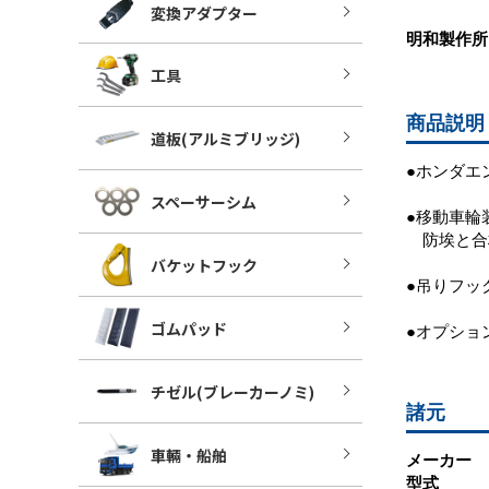
変換アダプター
明和製作
工具
商品説明
道板(アルミブリッジ)
●ホンダエ
スペーサーシム
●移動車輪
防埃と合
バケットフック
●吊りフッ
ゴムパッド
●オプショ
チゼル(ブレーカーノミ)
諸元
車輛・船舶
メーカー 
型式 ： 