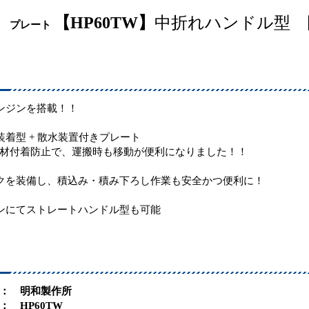
【HP60TW】
中折れハンドル型 
所 プレート
ンジンを搭載！！
装着型 + 散水装置付きプレート
材付着防止で、運搬時も移動が便利になりました！！
クを装備し、積込み・積み下ろし作業も安全かつ便利に！
ンにてストレートハンドル型も可能
： 明和製作所
HP60TW