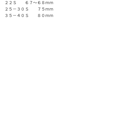
２２Ｓ ６７～６８ｍｍ
２５－３０Ｓ ７５ｍｍ
３５－４０Ｓ ８０ｍｍ