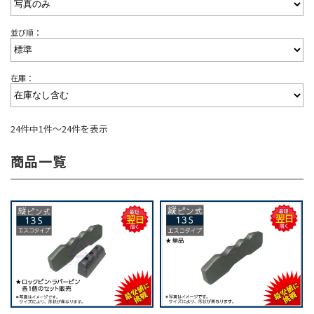
並び順：
在庫：
24件中1件～24件を表示
商品一覧