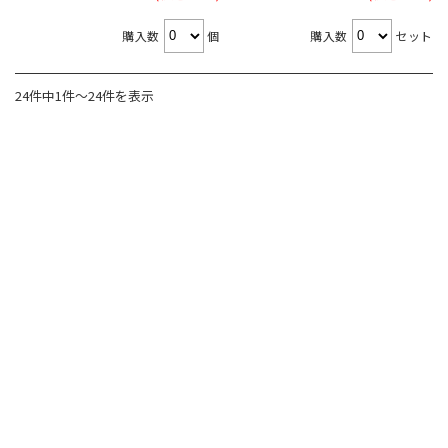
購入数
個
購入数
セット
24件中1件～24件を表示