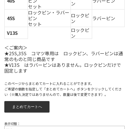
40S
ピン
ラバーピン
ン
セット
ロックピン・ラバー
ロックピ
45S
ピン
ラバーピン
ン
セット
ロックピ
V13S
ン
＜ご案内＞
★25S,35S コマツ専用は ロックピン、ラバーピンは通
常のものと同じ商品です
★V13S はラバーピンはありません。ロックピンだけで
固定します
このページからまとめてカートに入れることができます。
ご希望の個数を指定して「まとめてカートへ」ボタンをクリックしてくださ
い（※購入決定ではありませんので、数量は後で変更できます）。
表示切替：