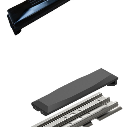
6
0
0
P
1
9
0