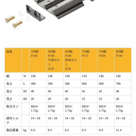
品名
500幅
600幅
600幅
700幅
700幅
800幅
P190
P190
P190
P171
P190
P190
片側ボル
両側ボル
ト
ト
止め
止め
幅
W
140
146
140
134
146
140
長さ
L
490
590
580
690
690
790
高さ
H1
40
40
40
42
42
48
高さ
H2
20
20
20
23
22
26
取付ネジ
M14×
M14×
M14×
M14×
M14×
M14×
1.75p
1.75p
1.75p
1.75p
1.75p
1.75p
締付トル
14～18
14～18
14～18
14～18
14～18
14～18
ク
製品重量
kg
6.9
8.3
8.2
8.3
9.9
11.4