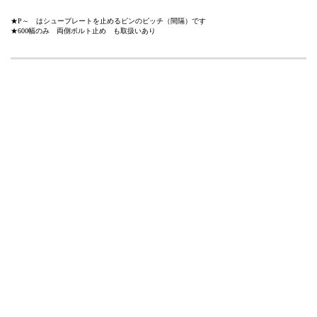
★P～ はシュープレートを止めるピンのピッチ（間隔）です
★600幅のみ 両側ボルト止め も取扱いあり
格
型