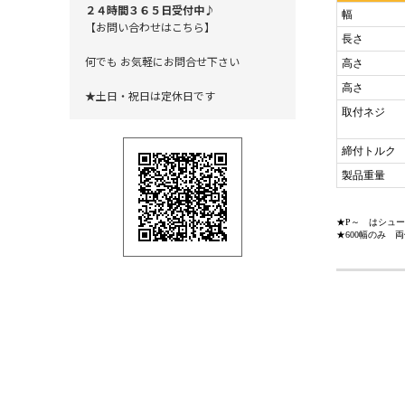
２４時間３６５日受付中♪
幅
【お問い合わせはこちら】
長さ
何でも お気軽にお問合せ下さい
高さ
高さ
★土日・祝日は定休日です
取付ネジ
締付トルク
製品重量
★P～ はシュ
★600幅のみ 