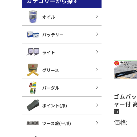
カテゴリーから探す
オイル
バッテリー
ライト
グリース
バーダル
ゴムパット
ャー付 
ポイント(爪)
面
価格:
ツース盤(平爪)