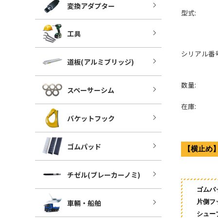
変換アダプター
型式:
工具
シリアル番号
道板(アルミブリッジ)
数量:
スペーサーシム
在庫:
バケットフック
ゴムパッド
【横止め
チゼル(ブレーカーノミ)
ゴムパ
車輛・船舶
片側フ
シュー