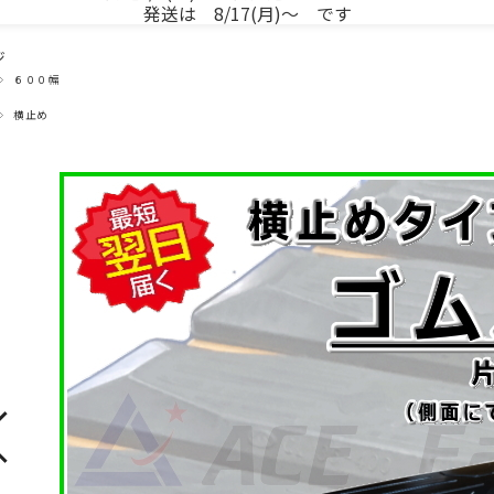
発送は 8/17(月)～ です
ジ
６００幅
横止め