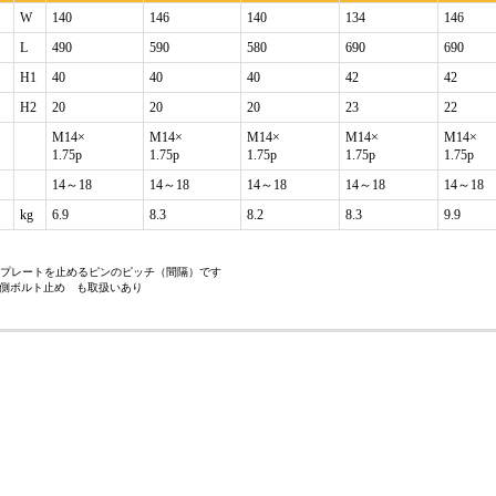
W
140
146
140
134
146
L
490
590
580
690
690
H1
40
40
40
42
42
H2
20
20
20
23
22
M14×
M14×
M14×
M14×
M14×
1.75p
1.75p
1.75p
1.75p
1.75p
14～18
14～18
14～18
14～18
14～18
kg
6.9
8.3
8.2
8.3
9.9
ープレートを止めるピンのピッチ（間隔）です
両側ボルト止め も取扱いあり