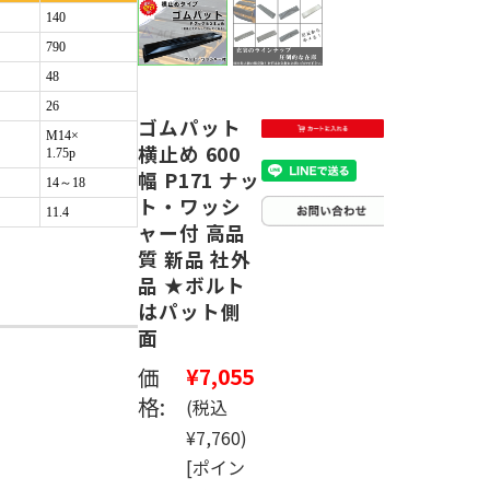
140
790
48
26
ゴムパット
M14×
横止め 600
1.75p
幅 P171 ナッ
14～18
ト・ワッシ
11.4
ャー付 高品
質 新品 社外
品 ★ボルト
はパット側
面
価
¥7,055
格:
(税込
¥7,760)
[ポイン