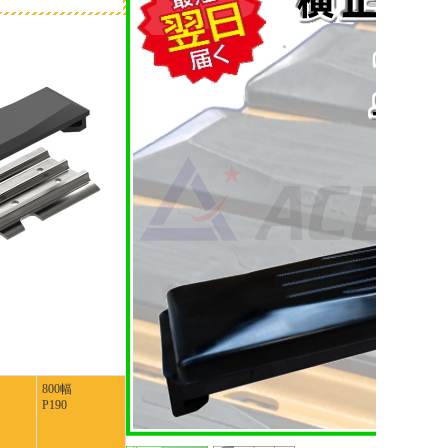
800幅
P190