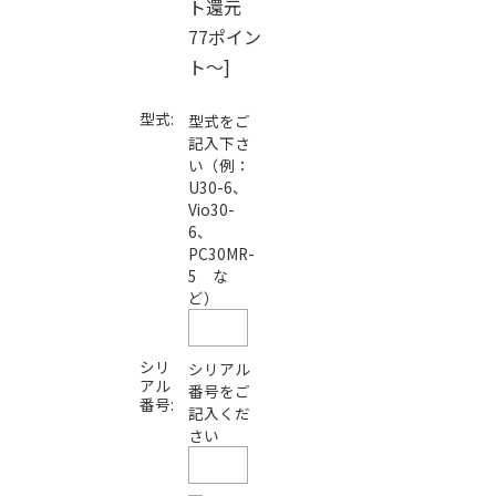
ト還元
77ポイン
ト～]
型式:
型式をご
記入下さ
い（例：
U30-6、
Vio30-
6、
PC30MR-
5 な
ど）
シリ
シリアル
アル
番号をご
番号:
記入くだ
さい