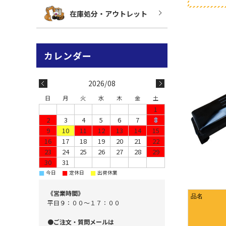
在庫処分・アウトレット
2026/08
日
月
火
水
木
金
土
1
2
3
4
5
6
7
8
9
10
11
12
13
14
15
16
17
18
19
20
21
22
23
24
25
26
27
28
29
30
31
■
■
■
今日
定休日
出荷休業
《営業時間》
品名
平日９：００～１７：００
●ご注文・質問メールは