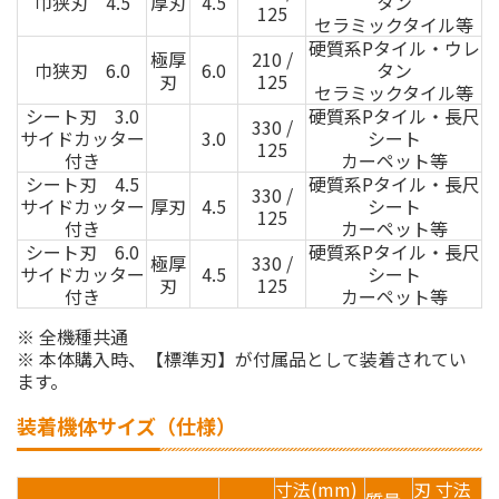
巾狭刃 4.5
厚刃
4.5
タン
125
セラミックタイル等
硬質系Pタイル・ウレ
極厚
210 /
巾狭刃 6.0
6.0
タン
刃
125
セラミックタイル等
シート刃 3.0
硬質系Pタイル・長尺
330 /
サイドカッター
3.0
シート
125
付き
カーペット等
シート刃 4.5
硬質系Pタイル・長尺
330 /
サイドカッター
厚刃
4.5
シート
125
付き
カーペット等
シート刃 6.0
硬質系Pタイル・長尺
極厚
330 /
サイドカッター
4.5
シート
刃
125
付き
カーペット等
※ 全機種共通
※ 本体購入時、【標準刃】が付属品として装着されてい
ます。
装着機体サイズ（仕様）
寸法(mm)
刃 寸法