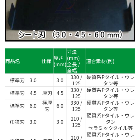
寸法
厚さ
(mm)
商品名
仕様
適合素材(例)
(mm)
全長 /
全幅
330 /
硬質系Pタイル・ウレ
標準刃 3.0
3.0
125
タン等
330 /
硬質系Pタイル・ウレ
標準刃 4.5
厚刃
4.5
125
タン等
極厚
330 /
硬質系Pタイル・ウレ
標準刃 6.0
6.0
刃
125
タン等
硬質系Pタイル・ウレ
210 /
巾狭刃 3.0
3.0
タン
125
セラミックタイル等
硬質系Pタイル・ウレ
210 /