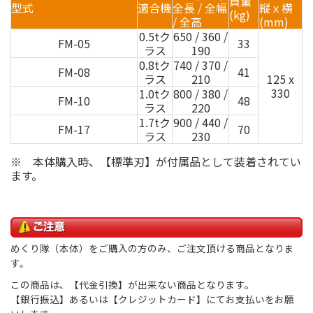
質量
型式
適合機
全長 / 全幅
縦ｘ横
(kg)
/ 全高
(mm)
0.5tク
650 / 360 /
FM-05
33
ラス
190
0.8tク
740 / 370 /
FM-08
41
ラス
210
125 x
330
1.0tク
800 / 380 /
FM-10
48
ラス
220
1.7tク
900 / 440 /
FM-17
70
ラス
230
※ 本体購入時、【標準刃】が付属品として装着されてい
ます。
めくり隊（本体）をご購入の方のみ、ご注文頂ける商品となりま
す。
この商品は、【代金引換】が出来ない商品となります。
【銀行振込】あるいは【クレジットカード】にてお支払いをお願