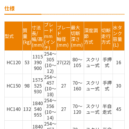
仕様
ブレ
寸法
ブレー
最大
水タ
質
ード
深度調
切断
長/
ド
切断
ンク
型式
量
mm
節
走行
幅/高
軸径
深さ
容量
(kg)
(イン
方式
方式
(mm)
(mm)
(mm)
(L)
チ)
254～
1315
305
80～
スクリ
手押
HC120
53
390
27(22)
16
(10～
105
ュー式
式
900
12)
254～
1575
457
70～
スクリ
手押
HC150
98
525
27
30
(10～
160
ュー式
式
930
18)
254～
1840
356
70～
スクリ
半自
HC140
132
540
27
45
(10～
120
ュー式
走式
955
14)
254～
1840