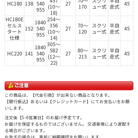
457
70～
スクリ
半自
HC180
138
540
27
45
(10～
170
ュー式
走式
955
18)
HC180E
254～
1840
セルス
356
70～
スクリ
半自
152
540
27
45
タート
(10～
120
ュー式
走式
955
仕様
14)
305～
1840
582
80～
スクリ
半自
HC220
141
540
27
45
(12～
215
ュー式
走式
955
22)
この商品は、【代金引換】が出来ない商品となります。
【銀行振込】あるいは【クレジットカード】にてお支払いをお願
いします。
注文後【5-6営業日】のお届け予定です。
お届けを保証するものではございません。 交通事情により遅配す
る場合がございます。
お急ぎの場合は、事前に納期確認をお願いします。