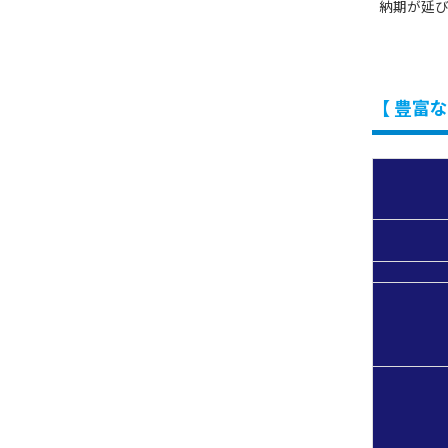
納期が延び
【 豊富