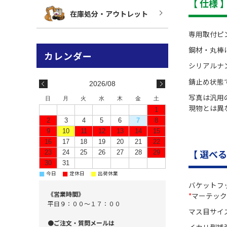
【 仕様 
在庫処分・アウトレット
専用取付ピ
鋼材・丸棒
シリアルナ
錆止め状態
2026/08
写真は汎用
日
月
火
水
木
金
土
現物とは異
1
2
3
4
5
6
7
8
9
10
11
12
13
14
15
16
17
18
19
20
21
22
【 選べ
23
24
25
26
27
28
29
30
31
■
■
■
今日
定休日
出荷休業
バケットフ
《営業時間》
*
マーテック
平日９：００～１７：００
マス目サイ
●ご注文・質問メールは