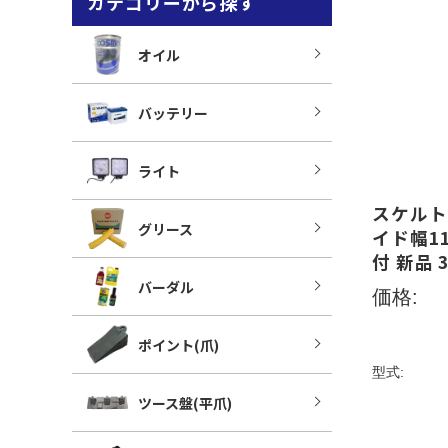
カテゴリーから探す
オイル
バッテリー
ライト
スケルト
グリース
イド幅11
付 新品 
バーダル
価格:
ポイント(爪)
型式:
ツース盤(平爪)