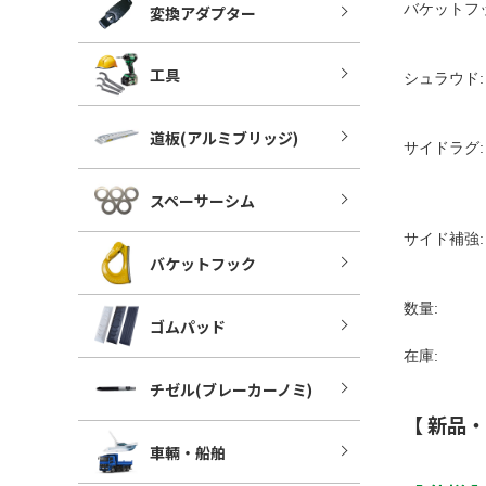
バケットフ
変換アダプター
工具
シュラウド:
道板(アルミブリッジ)
サイドラグ:
スペーサーシム
サイド補強:
バケットフック
数量:
ゴムパッド
在庫:
チゼル(ブレーカーノミ)
【 新品
車輛・船舶