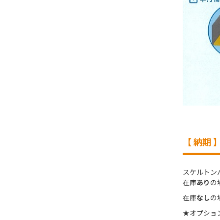
【 納期 
スケルトン
在庫
あり
の
在庫
なし
の
★オプショ