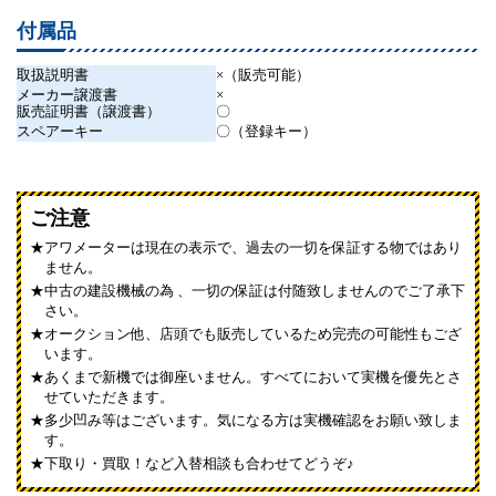
付属品
取扱説明書
×（販売可能）
メーカー譲渡書
×
販売証明書（譲渡書）
〇
スペアーキー
〇（登録キー）
ご注意
アワメーターは現在の表示で、過去の一切を保証する物ではあり
ません。
中古の建設機械の為 、一切の保証は付随致しませんのでご了承下
さい。
オークション他、店頭でも販売しているため完売の可能性もござ
います。
あくまで新機では御座いません。すべてにおいて実機を優先とさ
せていただきます。
多少凹み等はございます。気になる方は実機確認をお願い致しま
す。
下取り・買取！など入替相談も合わせてどうぞ♪