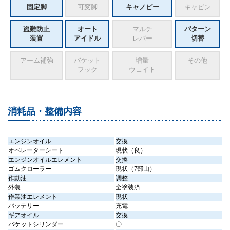
固定脚
可変脚
キャノピー
キャビン
盗難防止
オート
マルチ
パターン
装置
アイドル
レバー
切替
アーム補強
バケット
増量
その他
フック
ウェイト
消耗品・整備内容
エンジンオイル
交換
オペレーターシート
現状（良）
エンジンオイルエレメント
交換
ゴムクローラー
現状（7部山）
作動油
調整
外装
全塗装済
作業油エレメント
現状
バッテリー
充電
ギアオイル
交換
バケットシリンダー
〇