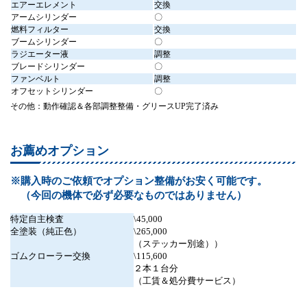
エアーエレメント
交換
アームシリンダー
〇
燃料フィルター
交換
ブームシリンダー
〇
ラジエーター液
調整
ブレードシリンダー
〇
ファンベルト
調整
オフセットシリンダー
〇
その他：動作確認＆各部調整整備・グリースUP完了済み
お薦めオプション
※購入時のご依頼でオプション整備がお安く可能です。
（今回の機体で必ず必要なものではありません）
特定自主検査
\45,000
全塗装（純正色）
\265,000
（ステッカー別途））
ゴムクローラー交換
\115,600
２本１台分
（工賃＆処分費サービス）