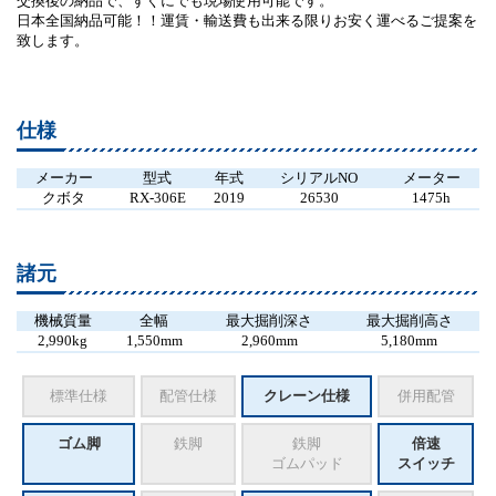
交換後の納品で、すぐにでも現場使用可能です。
日本全国納品可能！！運賃・輸送費も出来る限りお安く運べるご提案を
致します。
仕様
メーカー
型式
年式
シリアルNO
メーター
クボタ
RX-306E
2019
26530
1475h
諸元
機械質量
全幅
最大掘削深さ
最大掘削高さ
2,990kg
1,550mm
2,960mm
5,180mm
標準仕様
配管仕様
クレーン仕様
併用配管
ゴム脚
鉄脚
鉄脚
倍速
ゴムパッド
スイッチ