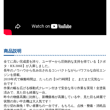
商品説明
全てに高い完成度を誇り、ユーザーから圧倒的な支持を得ている【クボ
タ・RX-306E】が入庫しました。
長年のノウハウから生み出されるコンパクトながらパワフルな自社エン
ジンを搭載。
2019年式で稼働時間は、たったの【1475時間】と、まだまだ元気な一
台です！
作業の幅を広げる移動式クレーン付きで安全な吊り作業を実現！全塗装
済みで、見た目も綺麗な一台。
昨今の物価高騰に比例し、新機価格が高騰している中、見た目も綺麗で
状態の良い中古機は大人気です！
売り切れ御免！早い者勝ちの一台です。もちろん、点検・整備・消耗品