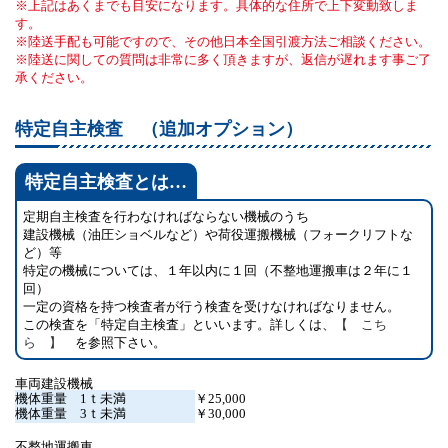
上記はあくまでも目安になります。具体的な住所で上下変動致しま
す。
陸送手配も可能ですので、その他日本全国引渡方法ご相談ください。
陸送に関しての質問は非常に多く頂きますが、返信が遅れます事ご了
承ください。
特定自主検査 （追加オプション）
特定自主検査とは…
定期自主検査を行わなければならない機械のうち
建設機械（油圧ショベルなど）や荷役運搬機械（フォークリフトな
ど）等
特定の機械については、１年以内に１回（不整地運搬車は２年に１
回）
一定の資格を持つ検査者が行う検査を受けなければなりません。
この検査を「特定自主検査」といいます。詳しくは、
【 こち
ら 】
を参照下さい。
車両建設機械
機体重量 1ｔ未満
￥25,000
機体重量 3ｔ未満
￥30,000
不整地運搬車