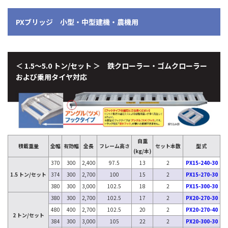
PXブリッジ 小型・中型建機・農機用
＜ 1.5～5.0 トン/セット ＞ 鉄クローラー・ゴムクローラー
および乗用タイヤ対応
自重
積載重量
全幅
有効幅
全長
フレーム高さ
セット本数
型 式
(kg/本)
370
300
2,400
97.5
13
2
PX15-240-30
1.5 トン/セット
374
300
2,700
100
15
2
PX15-270-30
380
300
3,000
102.5
18
2
PX15-300-30
380
300
2,700
102.5
17
2
PX20-270-30
480
400
2,700
102.5
20
2
PX20-270-40
2 トン/セット
384
300
3,000
105
22
2
PX20-300-30