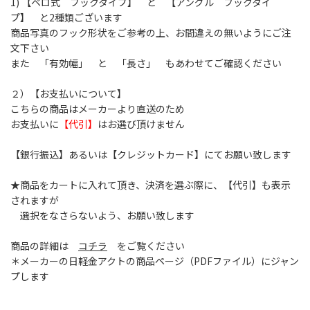
1) 【ベロ式 フックタイプ】 と 【アングル フックタイ
プ】 と2種類ございます
商品写真のフック形状をご参考の上、お間違えの無いようにご注
文下さい
また 「有効幅」 と 「長さ」 もあわせてご確認ください
２）【お支払いについて】
こちらの商品はメーカーより直送のため
お支払いに
【代引】
はお選び頂けません
【銀行振込】あるいは【クレジットカード】にてお願い致します
★商品をカートに入れて頂き、決済を選ぶ際に、【代引】も表示
されますが
選択をなさらないよう、お願い致します
商品の詳細は
コチラ
をご覧ください
＊メーカーの日軽金アクトの商品ページ（PDFファイル）にジャン
プします