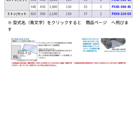
560
450
3,600
150
55
2
PX45-360-45
5 トン/セット
610
500
2,100
150
37
2
PX50-210-50
※ 型式名（青文字）をクリックすると 商品ページ へ飛びま
す