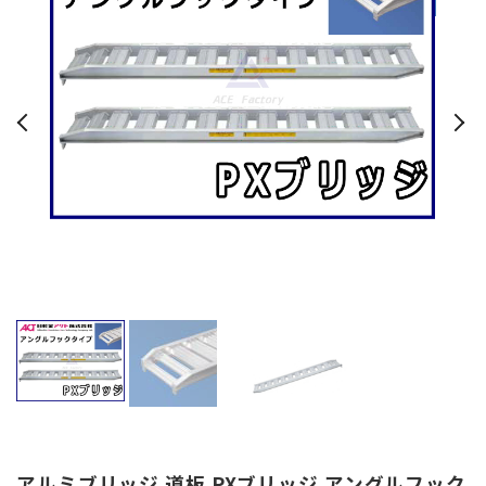
アルミブリッジ 道板 PXブリッジ アングルフック